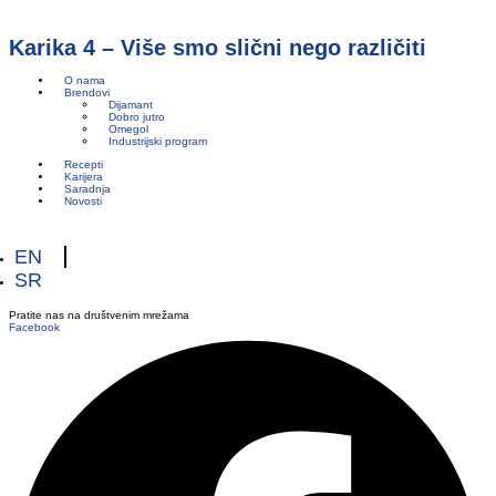
Karika 4 – Više smo slični nego različiti
O nama
Brendovi
Dijamant
Dobro jutro
Omegol
Industrijski program
Recepti
Karijera
Saradnja
Novosti
EN
SR
Pratite nas na društvenim mrežama
Facebook