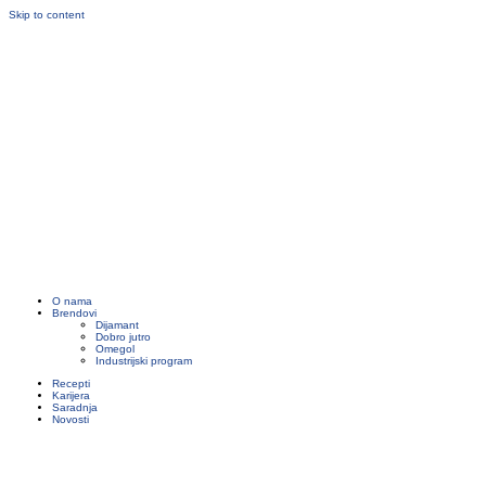
Skip to content
O nama
Brendovi
Dijamant
Dobro jutro
Omegol
Industrijski program
Recepti
Karijera
Saradnja
Novosti