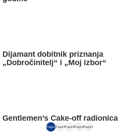
Dijamant dobitnik priznanja
„Dobročinitelj“ i „Moj izbor“
Gentlemen’s Cake‑off radionica
Page
1
Page
2
Page
3
Page
4
Page
5