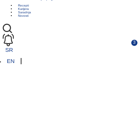
Recepti
Karijera
Saradnja
Novosti
SR
EN