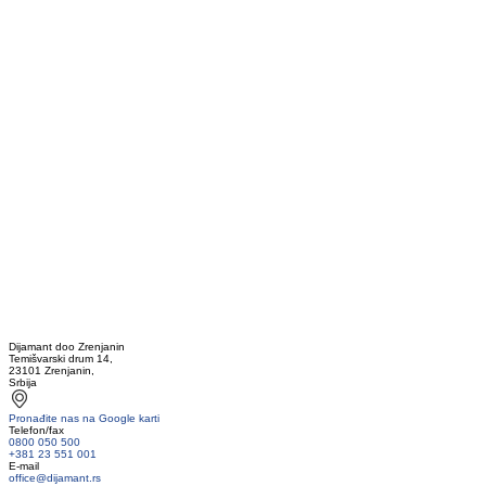
Dijamant doo Zrenjanin
Temišvarski drum 14,
23101 Zrenjanin,
Srbija
Pronađite nas na Google karti
Telefon/fax
0800 050 500
+381 23 551 001
E-mail
office@dijamant.rs