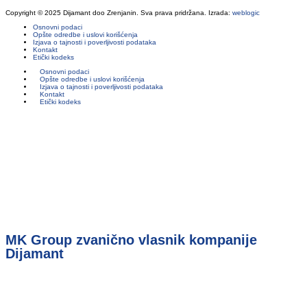
Copyright © 2025 Dijamant doo Zrenjanin. Sva prava pridržana. Izrada:
weblogic
Osnovni podaci
Opšte odredbe i uslovi korišćenja
Izjava o tajnosti i poverljivosti podataka
Kontakt
Etički kodeks
Osnovni podaci
Opšte odredbe i uslovi korišćenja
Izjava o tajnosti i poverljivosti podataka
Kontakt
Etički kodeks
MK Group zvanično vlasnik kompanije
Dijamant