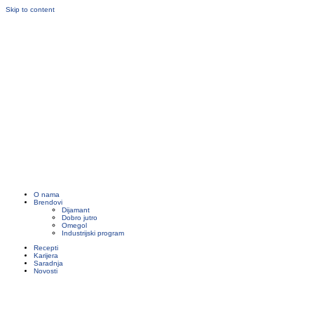
Skip to content
O nama
Brendovi
Dijamant
Dobro jutro
Omegol
Industrijski program
Recepti
Karijera
Saradnja
Novosti