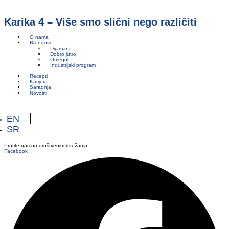
Karika 4 – Više smo slični nego različiti
O nama
Brendovi
Dijamant
Dobro jutro
Omegol
Industrijski program
Recepti
Karijera
Saradnja
Novosti
EN
SR
Pratite nas na društvenim mrežama
Facebook