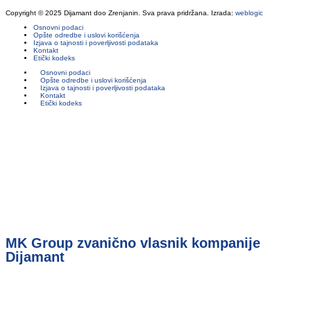
Copyright © 2025 Dijamant doo Zrenjanin. Sva prava pridržana. Izrada:
weblogic
Osnovni podaci
Opšte odredbe i uslovi korišćenja
Izjava o tajnosti i poverljivosti podataka
Kontakt
Etički kodeks
Osnovni podaci
Opšte odredbe i uslovi korišćenja
Izjava o tajnosti i poverljivosti podataka
Kontakt
Etički kodeks
MK Group zvanično vlasnik kompanije
Dijamant