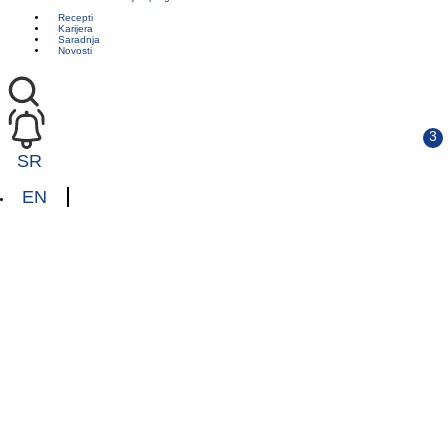
Recepti
Karijera
Saradnja
Novosti
SR
EN