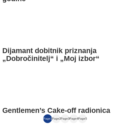
Dijamant dobitnik priznanja
„Dobročinitelj“ i „Moj izbor“
Gentlemen’s Cake‑off radionica
Page
1
Page
2
Page
3
Page
4
Page
5