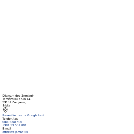
Dijamant doo Zrenjanin
Temišvarski drum 14,
23101 Zrenjanin,
Srbija
Pronađite nas na Google karti
Telefon/fax
0800 050 500
+381 23 551 001
E-mail
office@dijamant.rs