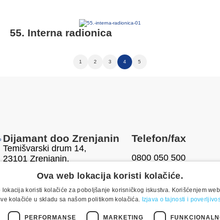
55. Interna radionica
1
2
3
4
5
Dijamant doo Zrenjanin
Telefon/fax
Temišvarski drum 14,
0800 050 500
23101 Zrenjanin,
Srbija
+381 23 551 001
Ova web lokacija koristi kolačiće.
Pronađite nas na Google
E-mail
karti
lokacija koristi kolačiće za poboljšanje korisničkog iskustva. Korišćenjem web
sve kolačiće u skladu sa našom politikom kolačića.
Izjava o tajnosti i poverljiv
office@dijamant.rs
PERFORMANSE
MARKETING
FUNKCIONALN