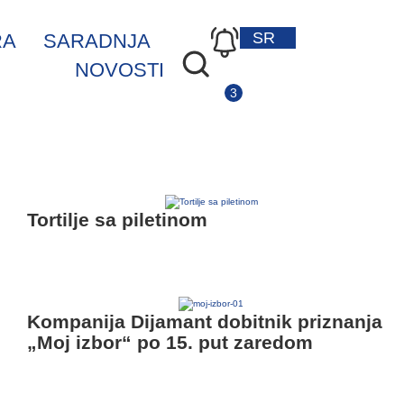
SR
EN
RA
SARADNJA
NOVOSTI
Tortilje sa piletinom
Kompanija Dijamant dobitnik priznanja
„Moj izbor“ po 15. put zaredom