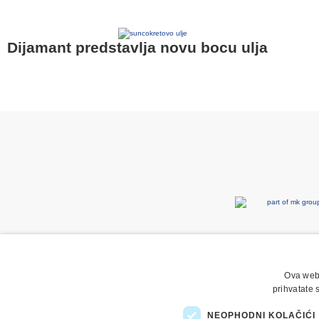
Dijamant predstavlja novu bocu ulja
Ova web 
prihvatate 
NEOPHODNI KOLAČIĆI