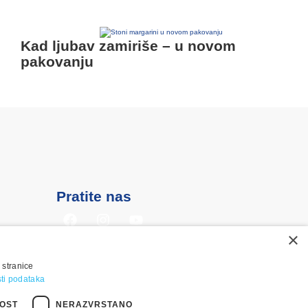
Kad ljubav zamiriše – u novom
pakovanju
Pratite nas
×
 stranice
osti podataka
OST
NERAZVRSTANO