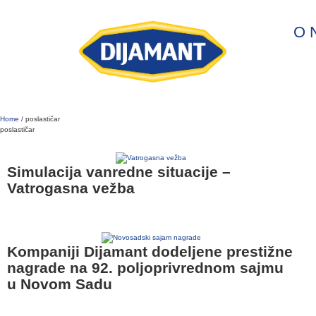
O 
Home
/
poslastičar
poslastičar
Simulacija vanredne situacije –
Vatrogasna vežba
Kompaniji Dijamant dodeljene prestižne
nagrade na 92. poljoprivrednom sajmu
u Novom Sadu