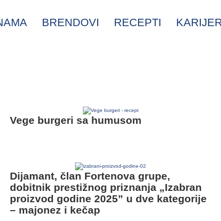
NAMA
BRENDOVI
RECEPTI
KARIJE
Vege burgeri sa humusom
Dijamant, član Fortenova grupe,
dobitnik prestižnog priznanja „Izabran
proizvod godine 2025” u dve kategorije
– majonez i kečap