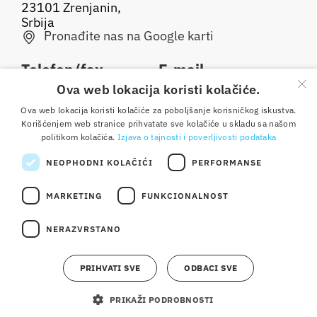
23101 Zrenjanin,
Srbija
Pronađite nas na Google karti
Telefon/fax
E-mail
×
Ova web lokacija koristi kolačiće.
0800 050 500
office@dijamant.rs
Ova web lokacija koristi kolačiće za poboljšanje korisničkog iskustva.
+381 23 551 001
Korišćenjem web stranice prihvatate sve kolačiće u skladu sa našom
politikom kolačića.
Izjava o tajnosti i poverljivosti podataka
Pratite nas
NEOPHODNI KOLAČIĆI
PERFORMANSE
MARKETING
FUNKCIONALNOST
Copyright © 2025 Dijamant doo Zrenjanin. Sva prava
NERAZVRSTANO
pridržana. Izrada:
weblogic
Osnovni podaci
Opšte odredbe i uslovi korišćenja
Izjava o tajnosti i poverljivosti podataka
Kontakt
PRIHVATI SVE
ODBACI SVE
Etički kodeks
PRIKAŽI PODROBNOSTI