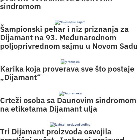
sindromom
Šampionski pehar i niz priznanja za
Dijamant na 93. Međunarodnom
poljoprivrednom sajmu u Novom Sadu
Karika koja proverava sve što postaje
„Dijamant“
Crteži osoba sa Daunovim sindromom
na etiketama Dijamant ulja
Tri Dijamant proizvoda osvojila
prestižni pečat „Izabrani proizvod