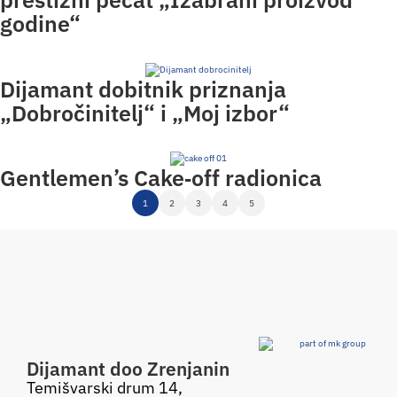
godine“
Dijamant dobitnik priznanja
„Dobročinitelj“ i „Moj izbor“
Gentlemen’s Cake‑off radionica
1
2
3
4
5
Dijamant doo Zrenjanin
Temišvarski drum 14,