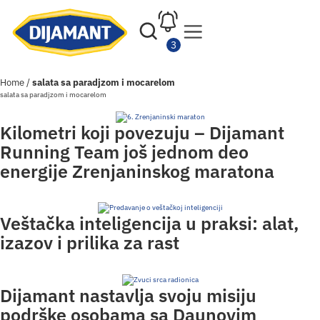
Home
/
salata sa paradjzom i mocarelom
salata sa paradjzom i mocarelom
Kilometri koji povezuju – Dijamant
Running Team još jednom deo
energije Zrenjaninskog maratona
Veštačka inteligencija u praksi: alat,
izazov i prilika za rast
Dijamant nastavlja svoju misiju
podrške osobama sa Daunovim