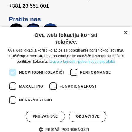
+381 23 551 001
Pratite nas
×
Ova web lokacija koristi
kolačiće.
Ova web lokacija koristi kolačiće za poboljšanje korisničkog iskustva.
Copyright © 2025 Dijamant doo Zrenjanin. Sva prava
Korišćenjem web stranice prihvatate sve kolačiće u skladu sa našom
pridržana. Izrada:
weblogic
politikom kolačića.
Izjava o tajnosti i poverljivosti podataka
Osnovni podaci
Opšte odredbe i uslovi korišćenja
NEOPHODNI KOLAČIĆI
PERFORMANSE
Izjava o tajnosti i poverljivosti podataka
Kontakt
MARKETING
FUNKCIONALNOST
Etički kodeks
Osnovni podaci
NERAZVRSTANO
Opšte odredbe i uslovi korišćenja
Izjava o tajnosti i poverljivosti podataka
Kontakt
PRIHVATI SVE
ODBACI SVE
Etički kodeks
PRIKAŽI PODROBNOSTI