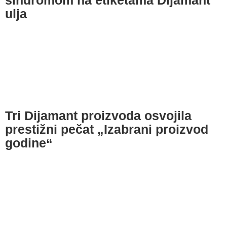
sindromom na etiketama Dijamant
ulja
Tri Dijamant proizvoda osvojila
prestižni pečat „Izabrani proizvod
godine“