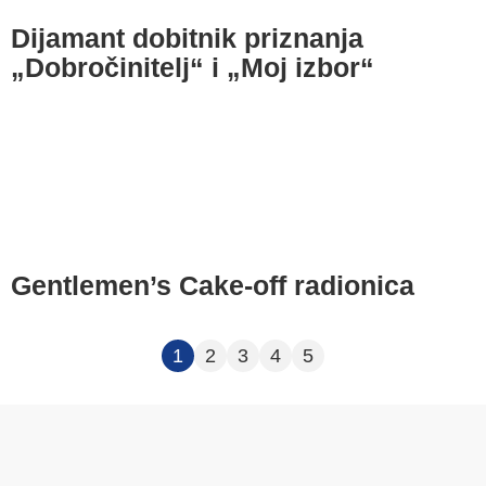
Dijamant dobitnik priznanja
„Dobročinitelj“ i „Moj izbor“
Gentlemen’s Cake‑off radionica
1
2
3
4
5