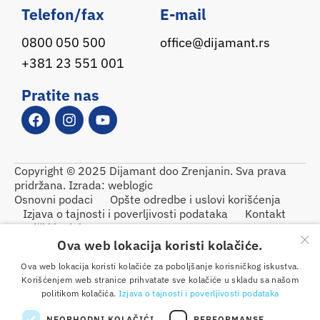
Telefon/fax
E-mail
0800 050 500
office@dijamant.rs
+381 23 551 001
Pratite nas
Copyright © 2025 Dijamant doo Zrenjanin. Sva prava
pridržana. Izrada:
weblogic
Osnovni podaci
Opšte odredbe i uslovi korišćenja
Izjava o tajnosti i poverljivosti podataka
Kontakt
Etički kodeks
×
Ova web lokacija koristi kolačiće.
Ova web lokacija koristi kolačiće za poboljšanje korisničkog iskustva.
Korišćenjem web stranice prihvatate sve kolačiće u skladu sa našom
politikom kolačića.
Izjava o tajnosti i poverljivosti podataka
NEOPHODNI KOLAČIĆI
PERFORMANSE