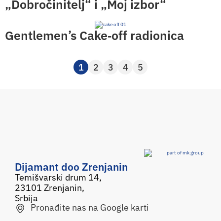
„Dobročinitelj“ i „Moj izbor“
Gentlemen’s Cake‑off radionica
1
2
3
4
5
Dijamant doo Zrenjanin
Temišvarski drum 14,
23101 Zrenjanin,
Srbija
Pronađite nas na Google karti