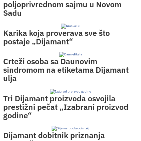
poljoprivrednom sajmu u Novom
Sadu
Karika koja proverava sve što
postaje „Dijamant“
Crteži osoba sa Daunovim
sindromom na etiketama Dijamant
ulja
Tri Dijamant proizvoda osvojila
prestižni pečat „Izabrani proizvod
godine“
Dijamant dobitnik priznanja