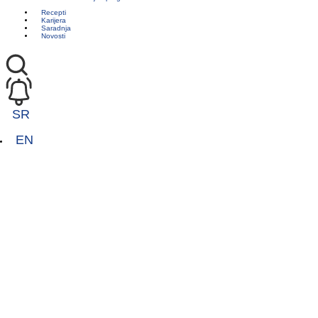
Recepti
Karijera
Saradnja
Novosti
SR
EN