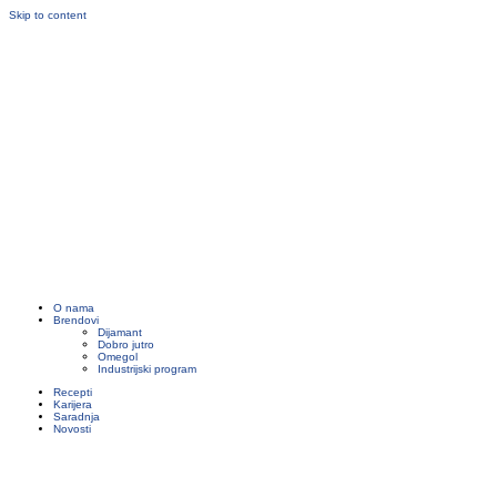
Skip to content
O nama
Brendovi
Dijamant
Dobro jutro
Omegol
Industrijski program
Recepti
Karijera
Saradnja
Novosti