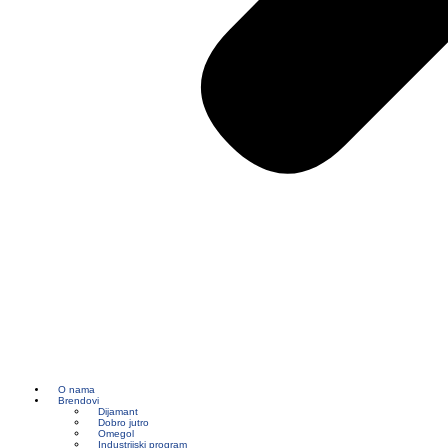
O nama
Brendovi
Dijamant
Dobro jutro
Omegol
Industrijski program