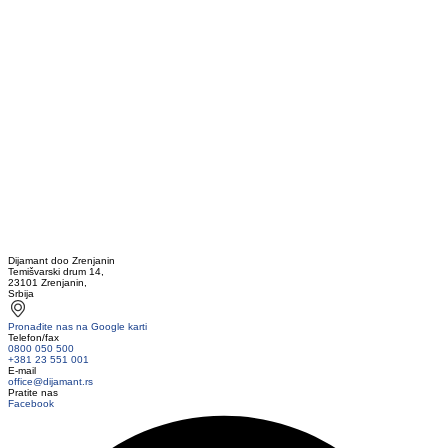
Dijamant doo Zrenjanin
Temišvarski drum 14,
23101 Zrenjanin,
Srbija
Pronađite nas na Google karti
Telefon/fax
0800 050 500
+381 23 551 001
E-mail
office@dijamant.rs
Pratite nas
Facebook