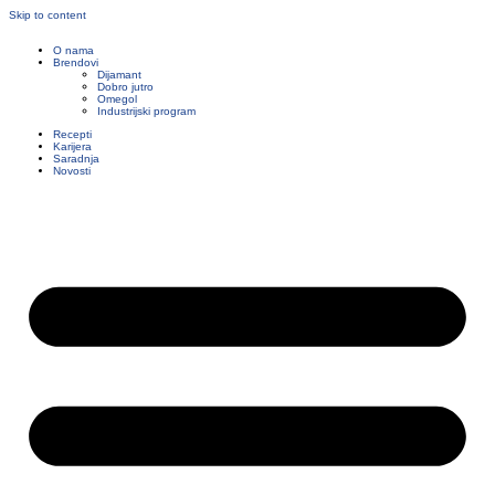
Skip to content
O nama
Brendovi
Dijamant
Dobro jutro
Omegol
Industrijski program
Recepti
Karijera
Saradnja
Novosti