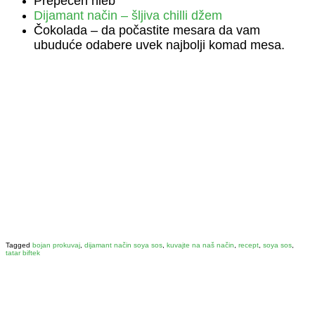
Prepečen hleb
Dijamant način – šljiva chilli džem
Čokolada – da počastite mesara da vam
ubuduće odabere uvek najbolji komad mesa.
Tagged
bojan prokuvaj
,
dijamant način soya sos
,
kuvajte na naš način
,
recept
,
soya sos
,
tatar biftek