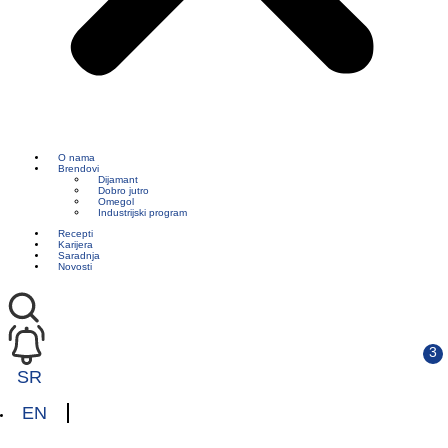
O nama
Brendovi
Dijamant
Dobro jutro
Omegol
Industrijski program
Recepti
Karijera
Saradnja
Novosti
SR
EN