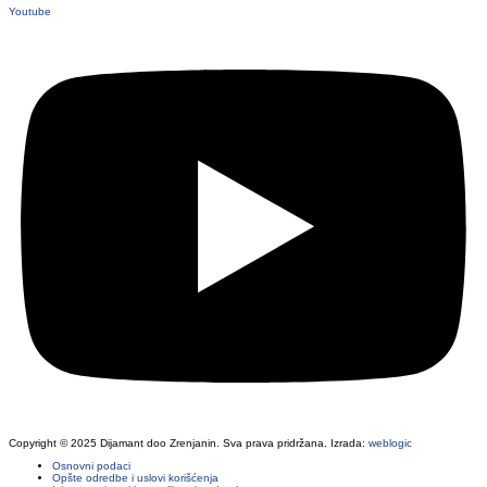
Youtube
Copyright © 2025 Dijamant doo Zrenjanin. Sva prava pridržana. Izrada:
weblogic
Osnovni podaci
Opšte odredbe i uslovi korišćenja