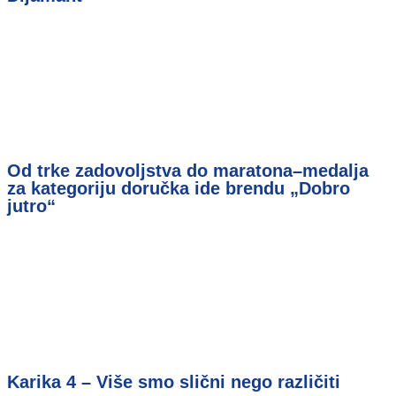
Od trke zadovoljstva do maratona–medalja
za kategoriju doručka ide brendu „Dobro
jutro“
Karika 4 – Više smo slični nego različiti