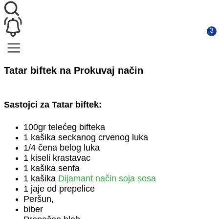
Tatar biftek na Prokuvaj način
Sastojci za Tatar biftek:
100gr telećeg bifteka
1 kašika seckanog crvenog luka
1/4 čena belog luka
1 kiseli krastavac
1 kašika senfa
1 kašika
Dijamant način soja sosa
1 jaje od prepelice
Peršun,
biber