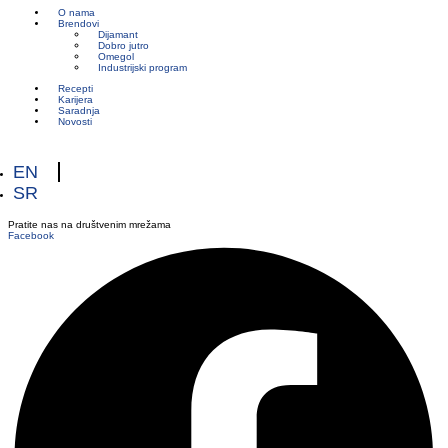
O nama
Brendovi
Dijamant
Dobro jutro
Omegol
Industrijski program
Recepti
Karijera
Saradnja
Novosti
EN
SR
Pratite nas na društvenim mrežama
Facebook