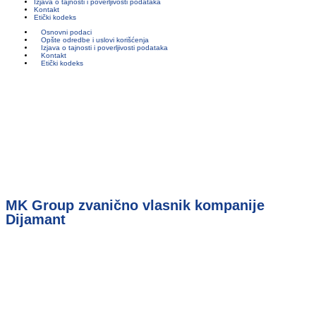
Izjava o tajnosti i poverljivosti podataka
Kontakt
Etički kodeks
Osnovni podaci
Opšte odredbe i uslovi korišćenja
Izjava o tajnosti i poverljivosti podataka
Kontakt
Etički kodeks
MK Group zvanično vlasnik kompanije
Dijamant