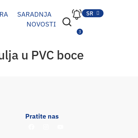
RA
SARADNJA
SR
EN
NOVOSTI
ulja u PVC boce
Pratite nas