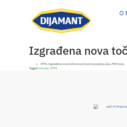
O
Izgrađena nova toč
1974. Izgrađena nova točiona sa linijom punjenja ulja u PVC boce.
Tagged
istorijat
,
1978