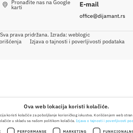
Pronađite nas na Google
E-mail
karti
office@dijamant.rs
Sva prava pridržana. Izrada:
weblogic
orišćenja
Izjava o tajnosti i poverljivosti podataka
Ova web lokacija koristi kolačiće.
ija koristi kolačiće za poboljšanje korisničkog iskustva. Korišćenjem web stran
olačiće u skladu sa našom politikom kolačića.
Izjava o tajnosti i poverljivosti p
I
PERFORMANSE
MARKETING
FUNKCIONALN