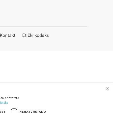
Kontakt
Etički kodeks
×
ice prihvatate
odataka
OST
NERAZVRSTANO