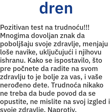
dren
Pozitivan test na trudnoću!!!
Mnogima dovoljan znak da
poboljšaju svoje zdravlje, menjaju
loše navike, uključujući i njihovu
ishranu. Kako se ispostavilo, što
pre počnete da radite na svom
zdravlju to je bolje za vas, i vaše
nerođeno dete. Trudnoća nikako
ne treba da bude povod da se
opustite, ne mislite na svoj izgled i
svoje zdravlje. Naprotiv.