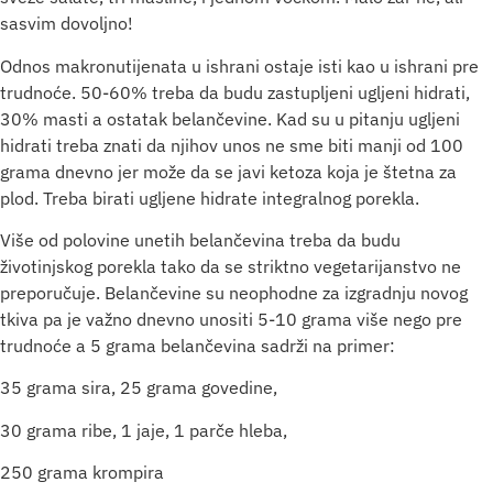
sasvim dovoljno!
Odnos makronutijenata u ishrani ostaje isti kao u ishrani pre
trudnoće. 50-60% treba da budu zastupljeni ugljeni hidrati,
30% masti a ostatak belančevine. Kad su u pitanju ugljeni
hidrati treba znati da njihov unos ne sme biti manji od 100
grama dnevno jer može da se javi ketoza koja je štetna za
plod. Treba birati ugljene hidrate integralnog porekla.
Više od polovine unetih belančevina treba da budu
životinjskog porekla tako da se striktno vegetarijanstvo ne
preporučuje. Belančevine su neophodne za izgradnju novog
tkiva pa je važno dnevno unositi 5-10 grama više nego pre
trudnoće a 5 grama belančevina sadrži na primer:
35 grama sira, 25 grama govedine,
30 grama ribe, 1 jaje, 1 parče hleba,
250 grama krompira