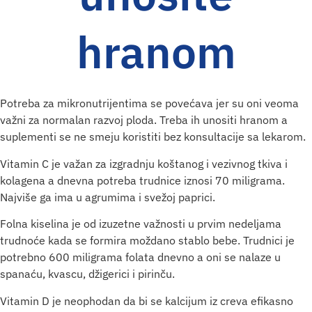
hranom
Potreba za mikronutrijentima se povećava jer su oni veoma
važni za normalan razvoj ploda. Treba ih unositi hranom a
suplementi se ne smeju koristiti bez konsultacije sa lekarom.
Vitamin C je važan za izgradnju koštanog i vezivnog tkiva i
kolagena a dnevna potreba trudnice iznosi 70 miligrama.
Najviše ga ima u agrumima i svežoj paprici.
Folna kiselina je od izuzetne važnosti u prvim nedeljama
trudnoće kada se formira moždano stablo bebe. Trudnici je
potrebno 600 miligrama folata dnevno a oni se nalaze u
spanaću, kvascu, džigerici i pirinču.
Vitamin D je neophodan da bi se kalcijum iz creva efikasno