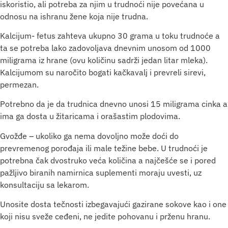
iskoristio, ali potreba za njim u trudnoći nije povećana u
odnosu na ishranu žene koja nije trudna.
Kalcijum- fetus zahteva ukupno 30 grama u toku trudnoće a
ta se potreba lako zadovoljava dnevnim unosom od 1000
miligrama iz hrane (ovu količinu sadrži jedan litar mleka).
Kalcijumom su naročito bogati kačkavalj i prevreli sirevi,
permezan.
Potrebno da je da trudnica dnevno unosi 15 miligrama cinka a
ima ga dosta u žitaricama i orašastim plodovima.
Gvožđe – ukoliko ga nema dovoljno može doći do
prevremenog porođaja ili male težine bebe. U trudnoći je
potrebna čak dvostruko veća količina a najčešće se i pored
pažljivo biranih namirnica suplementi moraju uvesti, uz
konsultaciju sa lekarom.
Unosite dosta tečnosti izbegavajući gazirane sokove kao i one
koji nisu sveže ceđeni, ne jedite pohovanu i prženu hranu.