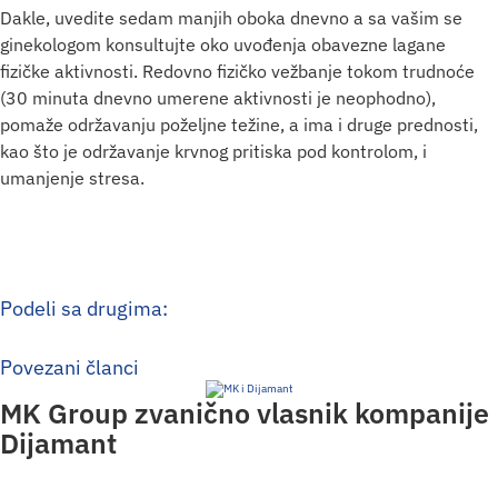
Dakle, uvedite sedam manjih oboka dnevno a sa vašim se
ginekologom konsultujte oko uvođenja obavezne lagane
fizičke aktivnosti. Redovno fizičko vežbanje tokom trudnoće
(30 minuta dnevno umerene aktivnosti je neophodno),
pomaže održavanju poželjne težine, a ima i druge prednosti,
kao što je održavanje krvnog pritiska pod kontrolom, i
umanjenje stresa.
Podeli sa drugima:
Povezani članci
MK Group zvanično vlasnik kompanije
Dijamant