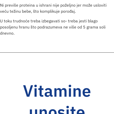
Ni previše proteina u ishrani nije poželjno jer može usloviti
veću težinu bebe, što komplikuje porođaj.
U toku trudnoće treba izbegavati so- treba jesti blago
posoljenu hranu što podrazumeva ne više od 5 grama soli
dnevno.
Vitamine
unosite