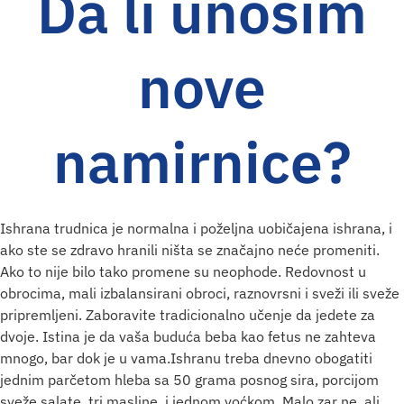
Da li unosim
nove
namirnice?
Ishrana trudnica je normalna i poželjna uobičajena ishrana, i
ako ste se zdravo hranili ništa se značajno neće promeniti.
Ako to nije bilo tako promene su neophode. Redovnost u
obrocima, mali izbalansirani obroci, raznovrsni i sveži ili sveže
pripremljeni. Zaboravite tradicionalno učenje da jedete za
dvoje. Istina je da vaša buduća beba kao fetus ne zahteva
mnogo, bar dok je u vama.Ishranu treba dnevno obogatiti
jednim parčetom hleba sa 50 grama posnog sira, porcijom
sveže salate, tri masline, i jednom voćkom. Malo zar ne, ali