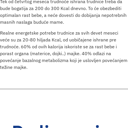
Tek od četvrtog meseca trudnoće ishrana trudnice treba da
bude bogatija za 200 do 300 Kcal dnevno. To će obezbediti
optimalan rast bebe, a neće dovesti do dobijanja nepotrebnih
masnih naslaga buduće mame.
Realne energetske potrebe trudnice za svih devet meseci
veće su za 20-80 hiljada Kcal, od uobičajene ishrane pre
trudnoće. 60% od ovih kalorija iskoriste se za rast bebe i
porast organa (materice, dojki..) majke. 40% odlazi na
povećanje bazalnog metabolizma koji je uslovljen povećanjem
težine majke.