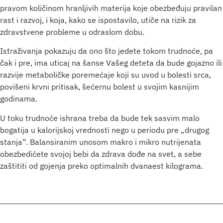
pravom količinom hranljivih materija koje obezbeđuju pravilan
rast i razvoj, i koja, kako se ispostavilo, utiče na rizik za
zdravstvene probleme u odraslom dobu.
Istraživanja pokazuju da ono što jedete tokom trudnoće, pa
čak i pre, ima uticaj na šanse Vašeg deteta da bude gojazno ili
razvije metaboličke poremećaje koji su uvod u bolesti srca,
povišeni krvni pritisak, šećernu bolest u svojim kasnijim
godinama.
U toku trudnoće ishrana treba da bude tek sasvim malo
bogatija u kalorijskoj vrednosti nego u periodu pre „drugog
stanja“. Balansiranim unosom makro i mikro nutrijenata
obezbedićete svojoj bebi da zdrava dođe na svet, a sebe
zaštititi od gojenja preko optimalnih dvanaest kilograma.