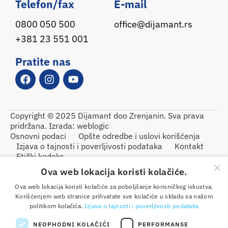
Telefon/fax
E-mail
0800 050 500
office@dijamant.rs
+381 23 551 001
Pratite nas
Copyright © 2025 Dijamant doo Zrenjanin. Sva prava
pridržana. Izrada:
weblogic
Osnovni podaci
Opšte odredbe i uslovi korišćenja
Izjava o tajnosti i poverljivosti podataka
Kontakt
Etički kodeks
×
Ova web lokacija koristi kolačiće.
Ova web lokacija koristi kolačiće za poboljšanje korisničkog iskustva.
Korišćenjem web stranice prihvatate sve kolačiće u skladu sa našom
politikom kolačića.
Izjava o tajnosti i poverljivosti podataka
NEOPHODNI KOLAČIĆI
PERFORMANSE