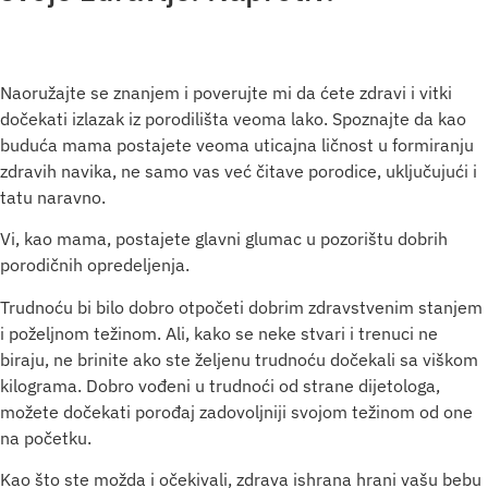
Naoružajte se znanjem i poverujte mi da ćete zdravi i vitki
dočekati izlazak iz porodilišta veoma lako. Spoznajte da kao
buduća mama postajete veoma uticajna ličnost u formiranju
zdravih navika, ne samo vas već čitave porodice, uključujući i
tatu naravno.
Vi, kao mama, postajete glavni glumac u pozorištu dobrih
porodičnih opredeljenja.
Trudnoću bi bilo dobro otpočeti dobrim zdravstvenim stanjem
i poželjnom težinom. Ali, kako se neke stvari i trenuci ne
biraju, ne brinite ako ste željenu trudnoću dočekali sa viškom
kilograma. Dobro vođeni u trudnoći od strane dijetologa,
možete dočekati porođaj zadovoljniji svojom težinom od one
na početku.
Kao što ste možda i očekivali, zdrava ishrana hrani vašu bebu