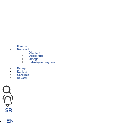
O nama
Brendovi
Dijamant
Dobro jutro
Omegol
Industrijski program
Recepti
Karijera
Saradnja
Novosti
SR
EN