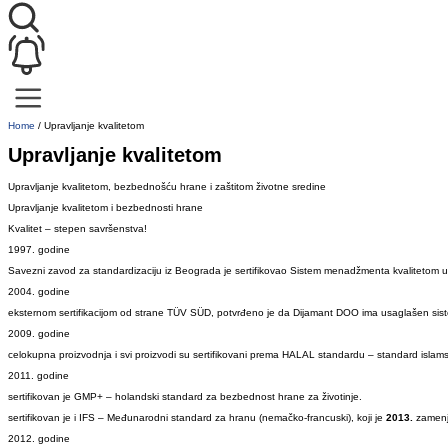
Home
/
Upravljanje kvalitetom
Upravljanje kvalitetom
Upravljanje kvalitetom, bezbednošću hrane i zaštitom životne sredine
Upravljanje kvalitetom i bezbednosti hrane
Kvalitet – stepen savršenstva!
1997. godine
Savezni zavod za standardizaciju iz Beograda je sertifikovao Sistem menadžmenta kvaliteto
2004. godine
eksternom sertifikacijom od strane TÜV SÜD, potvrđeno je da Dijamant DOO ima usaglašen sist
2009. godine
celokupna proizvodnja i svi proizvodi su sertifikovani prema HALAL standardu – standard islamske
2011. godine
sertifikovan je GMP+ – holandski standard za bezbednost hrane za životinje.
sertifikovan je i IFS – Međunarodni standard za hranu (nemačko-francuski), koji je
2013.
zamenj
2012. godine