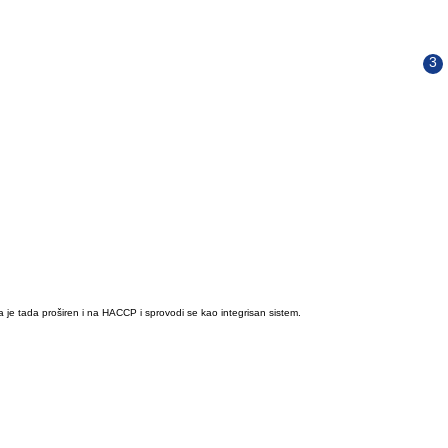
e tada proširen i na HACCP i sprovodi se kao integrisan sistem.
.