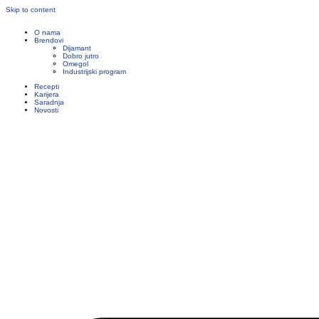
Skip to content
O nama
Brendovi
Dijamant
Dobro jutro
Omegol
Industrijski program
Recepti
Karijera
Saradnja
Novosti