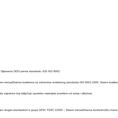
m u Dijamantu DOO prema standardu JUS ISO 9002.
em menadžmenta kvalitetom sa zahtevima revidiranog standarda ISO 9001:2000. Sistem kvaliteta j
 zajednice koji isključuje upotrebu materijala poreklom od svinja i alkohola.
en drugim standardom iz grupe GFSI: FSSC 22000 – Sistem menadžmenta bezbednošću hrane