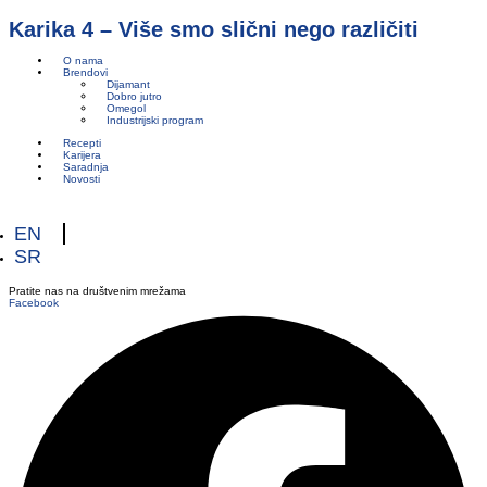
Karika 4 – Više smo slični nego različiti
O nama
Brendovi
Dijamant
Dobro jutro
Omegol
Industrijski program
Recepti
Karijera
Saradnja
Novosti
EN
SR
Pratite nas na društvenim mrežama
Facebook