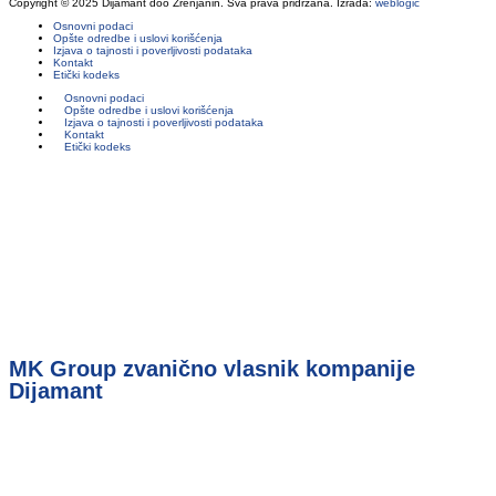
Copyright © 2025 Dijamant doo Zrenjanin. Sva prava pridržana. Izrada:
weblogic
Osnovni podaci
Opšte odredbe i uslovi korišćenja
Izjava o tajnosti i poverljivosti podataka
Kontakt
Etički kodeks
Osnovni podaci
Opšte odredbe i uslovi korišćenja
Izjava o tajnosti i poverljivosti podataka
Kontakt
Etički kodeks
MK Group zvanično vlasnik kompanije
Dijamant