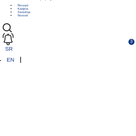
Recepti
Karijera
Saradnja
Novosti
SR
EN