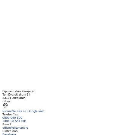
Dijamant doo Zrenjanin
Temišvarski drum 14,
23101 Zrenjanin,
Srbija
Pronađite nas na Google karti
Telefon/fax
0800 050 500
+381 23 551 001
E-mail
office@dijamant.rs
Pratite nas
Facebook