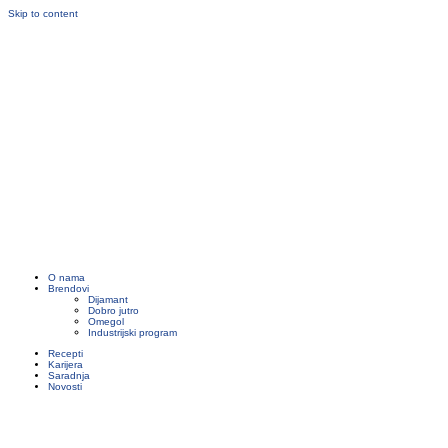
Skip to content
O nama
Brendovi
Dijamant
Dobro jutro
Omegol
Industrijski program
Recepti
Karijera
Saradnja
Novosti