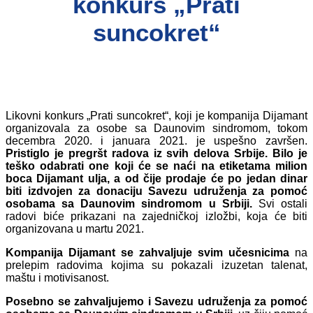
konkurs „Prati
suncokret“
Likovni konkurs „Prati suncokret“, koji je kompanija Dijamant
organizovala za osobe sa Daunovim sindromom, tokom
decembra 2020. i januara 2021. je uspešno završen.
Pristiglo je pregršt radova iz svih delova Srbije. Bilo je
teško odabrati one koji će se naći na etiketama milion
boca Dijamant ulja, a od čije prodaje će po jedan dinar
biti izdvojen za donaciju Savezu udruženja za pomoć
osobama sa Daunovim sindromom u Srbiji.
Svi ostali
radovi biće prikazani na zajedničkoj izložbi, koja će biti
organizovana u martu 2021.
Kompanija Dijamant se zahvaljuje svim učesnicima
na
prelepim radovima kojima su pokazali izuzetan talenat,
maštu i motivisanost.
Posebno se zahvaljujemo i Savezu udruženja za pomoć