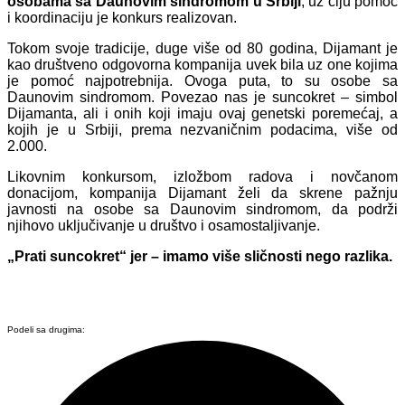
osobama sa Daunovim sindromom u Srbiji
, uz čiju pomoć
i koordinaciju je konkurs realizovan.
Tokom svoje tradicije, duge više od 80 godina, Dijamant je
kao društveno odgovorna kompanija uvek bila uz one kojima
je pomoć najpotrebnija. Ovoga puta, to su osobe sa
Daunovim sindromom. Povezao nas je suncokret – simbol
Dijamanta, ali i onih koji imaju ovaj genetski poremećaj, a
kojih je u Srbiji, prema nezvaničnim podacima, više od
2.000.
Likovnim konkursom, izložbom radova i novčanom
donacijom, kompanija Dijamant želi da skrene pažnju
javnosti na osobe sa Daunovim sindromom, da podrži
njihovo uključivanje u društvo i osamostaljivanje.
„Prati suncokret“ jer – imamo više sličnosti nego razlika.
Podeli sa drugima: