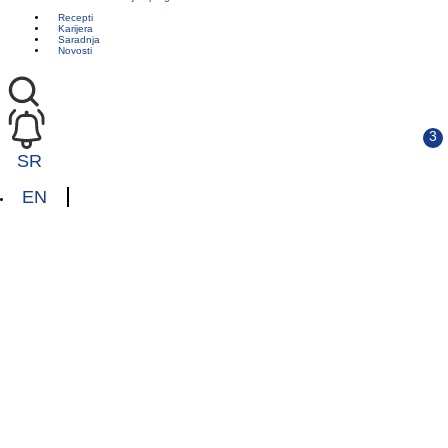
Recepti
Karijera
Saradnja
Novosti
SR
EN