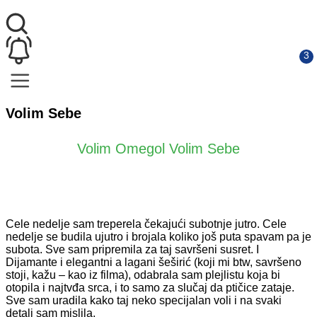
Volim Sebe
Volim Omegol Volim Sebe
Cele nedelje sam treperela čekajući subotnje jutro. Cele
nedelje se budila ujutro i brojala koliko još puta spavam pa je
subota. Sve sam pripremila za taj savršeni susret. I
Dijamante i elegantni a lagani šeširić (koji mi btw, savršeno
stoji, kažu – kao iz filma), odabrala sam plejlistu koja bi
otopila i najtvđa srca, i to samo za slučaj da ptičice zataje.
Sve sam uradila kako taj neko specijalan voli i na svaki
detalj sam mislila.