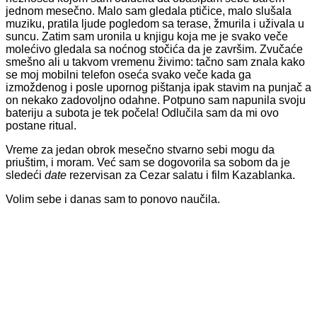
jednom mesečno. Malo sam gledala ptičice, malo slušala
muziku, pratila ljude pogledom sa terase, žmurila i uživala u
suncu. Zatim sam uronila u knjigu koja me je svako veče
molećivo gledala sa noćnog stočića da je završim. Zvučaće
smešno ali u takvom vremenu živimo: tačno sam znala kako
se moj mobilni telefon oseća svako veče kada ga
izmoždenog i posle upornog pištanja ipak stavim na punjač a
on nekako zadovoljno odahne. Potpuno sam napunila svoju
bateriju a subota je tek počela! Odlučila sam da mi ovo
postane ritual.
Vreme za jedan obrok mesečno stvarno sebi mogu da
priuštim, i moram. Već sam se dogovorila sa sobom da je
sledeći
date
rezervisan za Cezar salatu i film Kazablanka.
Volim sebe i danas sam to ponovo naučila.