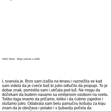
Volim Sebe - Moja subota u bašti
I, svanula je. Brzo sam izašla na terasu i raznežila se kad
sam videla da je cveće baš to jutro odlučilo da propupi. To je
dobar znak, pomislila sam i utrčala pod tuš. Ne mogu da
dočekam da budem nasamo sa omiljenom osobom na svetu.
Toliko toga imamo da pričamo, toliko i da ćutimo zajedno i
slušamo jutro. Odabrala sam belu pamučnu košulju za koju
znam da je obožava i polako i s ljubavlju počela da