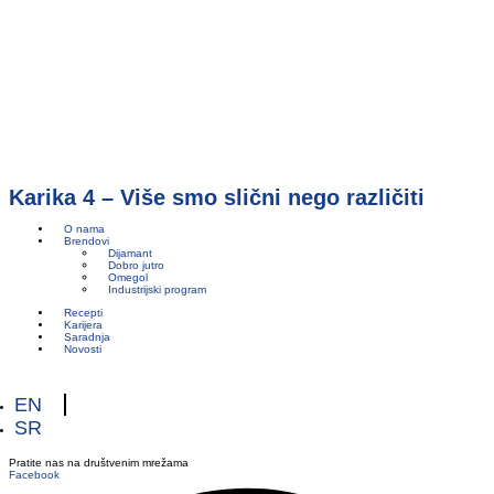
Karika 4 – Više smo slični nego različiti
O nama
Brendovi
Dijamant
Dobro jutro
Omegol
Industrijski program
Recepti
Karijera
Saradnja
Novosti
EN
SR
Pratite nas na društvenim mrežama
Facebook