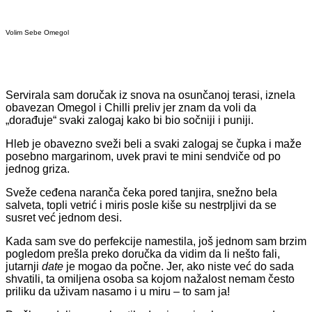
Volim Sebe Omegol
Servirala sam doručak iz snova na osunčanoj terasi, iznela
obavezan Omegol i Chilli preliv jer znam da voli da
„dorađuje“ svaki zalogaj kako bi bio sočniji i puniji.
Hleb je obavezno sveži beli a svaki zalogaj se čupka i maže
posebno margarinom, uvek pravi te mini sendviče od po
jednog griza.
Sveže ceđena naranča čeka pored tanjira, snežno bela
salveta, topli vetrić i miris posle kiše su nestrpljivi da se
susret već jednom desi.
Kada sam sve do perfekcije namestila, još jednom sam brzim
pogledom prešla preko doručka da vidim da li nešto fali,
jutarnji
date
je mogao da počne. Jer, ako niste već do sada
shvatili, ta omiljena osoba sa kojom nažalost nemam često
priliku da uživam nasamo i u miru – to sam ja!