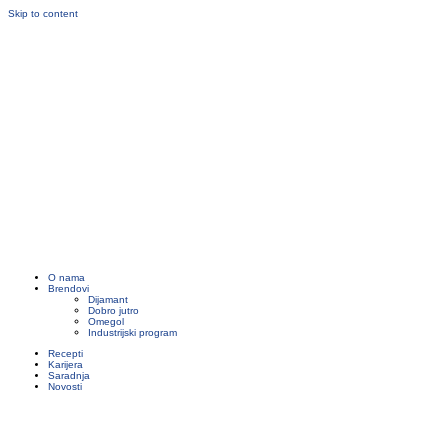
Skip to content
O nama
Brendovi
Dijamant
Dobro jutro
Omegol
Industrijski program
Recepti
Karijera
Saradnja
Novosti