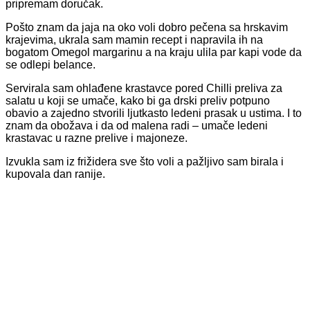
pripremam doručak.
Pošto znam da jaja na oko voli dobro pečena sa hrskavim
krajevima, ukrala sam mamin recept i napravila ih na
bogatom Omegol margarinu a na kraju ulila par kapi vode da
se odlepi belance.
Servirala sam ohlađene krastavce pored Chilli preliva za
salatu u koji se umače, kako bi ga drski preliv potpuno
obavio a zajedno stvorili ljutkasto ledeni prasak u ustima. I to
znam da obožava i da od malena radi – umače ledeni
krastavac u razne prelive i majoneze.
Izvukla sam iz frižidera sve što voli a pažljivo sam birala i
kupovala dan ranije.