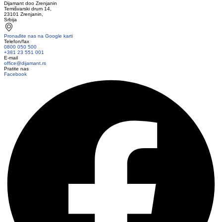
Dijamant doo Zrenjanin
Temišvarski drum 14,
23101 Zrenjanin,
Srbija
Pronađite nas na Google karti
Telefon/fax
0800 050 500
+381 23 551 001
E-mail
office@dijamant.rs
Pratite nas
Facebook