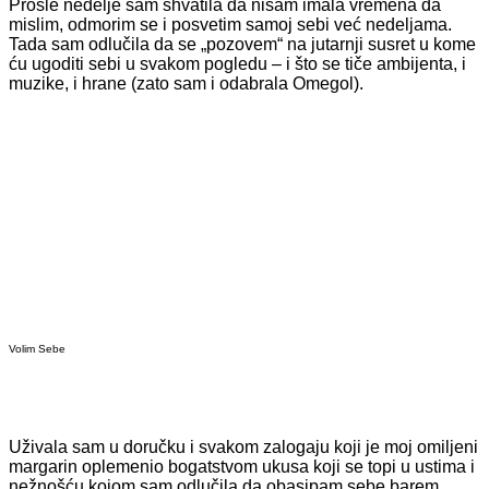
Prošle nedelje sam shvatila da nisam imala vremena da
mislim, odmorim se i posvetim samoj sebi već nedeljama.
Tada sam odlučila da se „pozovem“ na jutarnji susret u kome
ću ugoditi sebi u svakom pogledu – i što se tiče ambijenta, i
muzike, i hrane (zato sam i odabrala Omegol).
Volim Sebe
Uživala sam u doručku i svakom zalogaju koji je moj omiljeni
margarin oplemenio bogatstvom ukusa koji se topi u ustima i
nežnošću kojom sam odlučila da obasipam sebe barem