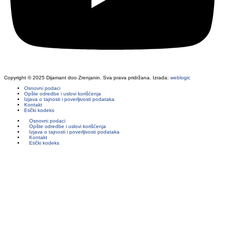
Copyright © 2025 Dijamant doo Zrenjanin. Sva prava pridržana. Izrada:
weblogic
Osnovni podaci
Opšte odredbe i uslovi korišćenja
Izjava o tajnosti i poverljivosti podataka
Kontakt
Etički kodeks
Osnovni podaci
Opšte odredbe i uslovi korišćenja
Izjava o tajnosti i poverljivosti podataka
Kontakt
Etički kodeks