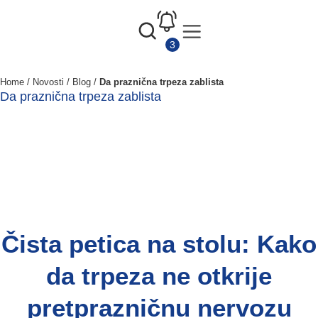
Home
/
Novosti
/
Blog
/
Da praznična trpeza zablista
Da praznična trpeza zablista
Čista petica na stolu: Kako
da trpeza ne otkrije
pretprazničnu nervozu