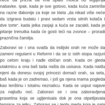
nabavke. Ipak, kada je sve gotovo, kada kuća zamiriše
na razne đakonije za koje se klela „da nikad više neće
da izigrava budalu i pravi sedam vrsta sitnih kolača i
dve torte“, kada jelka zasjaji a kuća se zacakli, kada je
pitanje trenutka kada će gosti leći na zvonce – proradi
praznična čarolija.
Zaboravi se i ona svađa da indijski orah ne može da
zameni regularni u Reformi i da se iz istih stopa razjuri
po celom kraju i nađe običan orah. Kada on gleda
utakmicu a ona baš tada našla da usisava. Kada naiđu
njeni da donesu svojoj princezi domaći orah, sa sela,
baš kada je on zadremao, i još ga njena mama pogleda
kao lenštinu i totalnu neznalicu. Kada se usput najave
za najluđu noć. Zaboravi se i ona zaboravljena
prasetina koja se ugljenisala dok je ona otpetljavala
lampice za jelku. Zaboravi se i tegla meda koja je pala