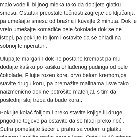
malo vode ili biljnog mleka tako da dobijete glatku
smesu. Ostatak preostale tečnosti zagrejte do ključanja
pa umešajte smesu od brašna i kuvajte 2 minuta. Dok je
vrelo umešajte komadiće bele čokolade dok se ne
istopi, pa pokrijte folijom i ostavite da se ohladi na
sobnoj temperaturi.
Ulupajte margarin dok ne postane kremast pa mu
dodajte kašiku po kašiku ohlađenog pudinga od bele
čokolade. Filujte rozen kore, prvo belom kremom,pa
stavite drugu koru, pa premažite malinama i sve tako
naizmenično dok ne potrošite materijal, s tim da
poslednji sloj treba da bude kora..
Pokrijte kolač folijom i preko stavite knjige ili druge
prigodne tegove pa ostavite da se hladi preko noći.
Sutra pomešajte šećer u prahu sa vodom u glatku