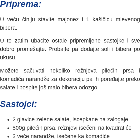
Priprema:
U veću činiju stavite majonez i 1 kašičicu mlevenog
bibera.
U to zatim ubacite ostale pripremljene sastojke i sve
dobro promešajte. Probajte pa dodajte soli i bibera po
ukusu.
Možete sačuvati nekoliko režnjeva pilećih prsa i
komadića narandže za dekoraciju pa ih poređajte preko
salate i pospite još malo bibera odozgo.
Sastojci:
2 glavice zelene salate, iscepkane na zalogaje
500g pilećih prsa, režnjevi isečeni na kvadratiće
3 veće narandže, isečene ka komadiće