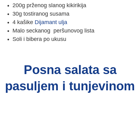
200g prženog slanog kikirikija
30g tostiranog susama
4 kašike
Dijamant ulja
Malo seckanog peršunovog lista
Soli i bibera po ukusu
Posna salata sa
pasuljem i tunjevinom