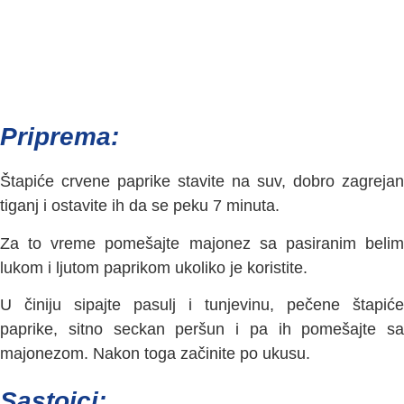
Priprema:
Štapiće crvene paprike stavite na suv, dobro zagrejan
tiganj i ostavite ih da se peku 7 minuta.
Za to vreme pomešajte majonez sa pasiranim belim
lukom i ljutom paprikom ukoliko je koristite.
U činiju sipajte pasulj i tunjevinu, pečene štapiće
paprike, sitno seckan peršun i pa ih pomešajte sa
majonezom. Nakon toga začinite po ukusu.
Sastojci: