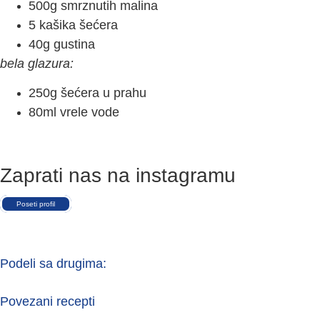
500g smrznutih malina
5 kašika šećera
40g gustina
bela glazura:
250g šećera u prahu
80ml vrele vode
Zaprati nas na instagramu
Poseti profil
Podeli sa drugima:
Povezani recepti