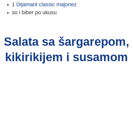
1
Dijamant classic majonez
so i biber po ukusu
Salata sa šargarepom,
kikirikijem i susamom