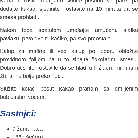
Kada potrošite margarin skinite posudu sa pare, pa
dodajte kakao, sjedinite i ostavite na 10 minuta da se
smesa prohladi.
Nakon toga spatulom umešajte umućenu slatku
pavlaku, prvo dve tri kašike, pa sve preostalo.
Kalup za mafine ili veći kalup po izboru obložite
providnom folijom pa u to sipajte čokoladnu smesu.
Dobro utisnite i ostavite da se hladi u frižideru minimum
2h, a najbolje preko noći.
Služite kolač posut kakao prahom sa omiljenim
bobičastim voćem.
Sastojci:
7 žumanaca
165g šećera