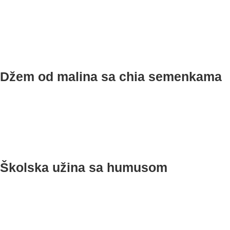
Džem od malina sa chia semenkama
Školska užina sa humusom