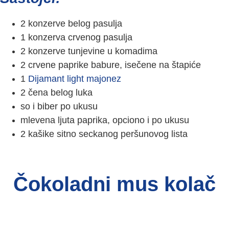
2 konzerve belog pasulja
1 konzerva crvenog pasulja
2 konzerve tunjevine u komadima
2 crvene paprike babure, isečene na štapiće
1
Dijamant light majonez
2 čena belog luka
so i biber po ukusu
mlevena ljuta paprika, opciono i po ukusu
2 kašike sitno seckanog peršunovog lista
Čokoladni mus kolač