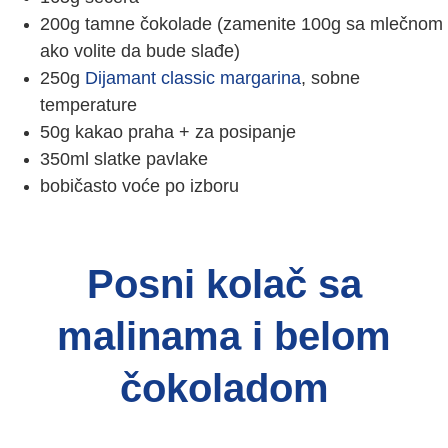
200g tamne čokolade (zamenite 100g sa mlečnom
ako volite da bude slađe)
250g
Dijamant classic margarina
, sobne
temperature
50g kakao praha + za posipanje
350ml slatke pavlake
bobičasto voće po izboru
Posni kolač sa
malinama i belom
čokoladom