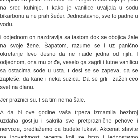
na sred kuhinje. I kako je vanilice uvaljala u sodu
bikarbonu a ne prah šećer. Jednostavno, sve to padne u
vodu.
I odjednom on nazdravlja sa tastom dok se obojica žale
na svoje žene. Šapatom, razume se i uz panično
okretanje levo desno da ne naiđe jedna od njih. I
odjednom, ona mu priđe, veselo ga zagrli i tutne vanilicu
sa ostacima sode u usta. I desi se se zapeva, da se
zapleše, da kane i neka suzica. Da se grli i zaželi ceo
svet na dlanu.
Jer praznici su. I sa tim nema šale.
A da bi ove godine vaša trpeza izmamila bezbroj
uzdaha gostiju i sakrila sve pretpraznične pehove i
nervoze, predlažemo da budete lukavi. Akcenat stavite
na inovativnost recepta koji se brzo i jednostavno