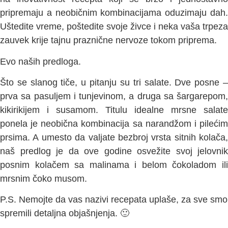
pripremaju a neobičnim kombinacijama oduzimaju dah.
Uštedite vreme, poštedite svoje živce i neka vaša trpeza
zauvek krije tajnu praznične nervoze tokom priprema.
Evo naših predloga.
Što se slanog tiče, u pitanju su tri salate. Dve posne –
prva sa pasuljem i tunjevinom, a druga sa šargarepom,
kikirikijem i susamom. Titulu idealne mrsne salate
ponela je neobična kombinacija sa narandžom i pilećim
prsima. A umesto da valjate bezbroj vrsta sitnih kolača,
naš predlog je da ove godine osvežite svoj jelovnik
posnim kolačem sa malinama i belom čokoladom ili
mrsnim čoko musom.
P.S. Nemojte da vas nazivi recepata uplaše, za sve smo
spremili detaljna objašnjenja. 🙂