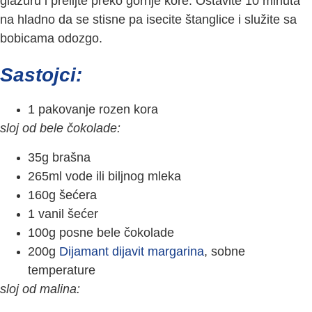
glazuru i prelijte preko gornje kore. Ostavite 10 minuta
na hladno da se stisne pa isecite štanglice i služite sa
bobicama odozgo.
Sastojci:
1 pakovanje rozen kora
sloj od bele čokolade:
35g brašna
265ml vode ili biljnog mleka
160g šećera
1 vanil šećer
100g posne bele čokolade
200g
Dijamant dijavit margarina
, sobne
temperature
sloj od malina: