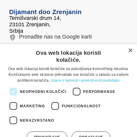
Dijamant doo Zrenjanin
Temišvarski drum 14,
23101 Zrenjanin,
Srbija
Pronađite nas na Google karti
×
Telefon/fax
E-mail
Ova web lokacija koristi
kolačiće.
0800 050 500
office@dijamant.rs
Ova web lokacija koristi kolačiće za poboljšanje korisničkog iskustva.
+381 23 551 001
Korišćenjem web stranice prihvatate sve kolačiće u skladu sa našom
politikom kolačića.
Izjava o tajnosti i poverljivosti podataka
Pratite nas
NEOPHODNI KOLAČIĆI
PERFORMANSE
MARKETING
FUNKCIONALNOST
Copyright © 2025 Dijamant doo Zrenjanin. Sva prava
NERAZVRSTANO
pridržana. Izrada:
weblogic
Osnovni podaci
Opšte odredbe i uslovi korišćenja
Izjava o tajnosti i poverljivosti podataka
Kontakt