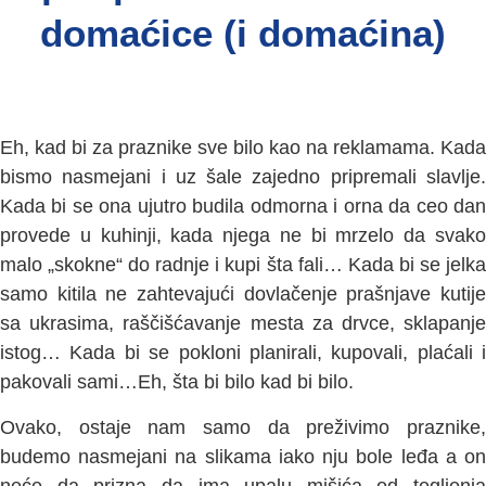
domaćice (i domaćina)
Eh, kad bi za praznike sve bilo kao na reklamama. Kada
bismo nasmejani i uz šale zajedno pripremali slavlje.
Kada bi se ona ujutro budila odmorna i orna da ceo dan
provede u kuhinji, kada njega ne bi mrzelo da svako
malo „skokne“ do radnje i kupi šta fali… Kada bi se jelka
samo kitila ne zahtevajući dovlačenje prašnjave kutije
sa ukrasima, raščišćavanje mesta za drvce, sklapanje
istog… Kada bi se pokloni planirali, kupovali, plaćali i
pakovali sami…Eh, šta bi bilo kad bi bilo.
Ovako, ostaje nam samo da preživimo praznike,
budemo nasmejani na slikama iako nju bole leđa a on
neće da prizna da ima upalu mišića od tegljenja