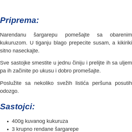
Priprema:
Narendanu šargarepu pomešajte sa obarenim
kukuruzom. U tiganju blago prepecite susam, a kikiriki
sitno naseckajte.
Sve sastojke smestite u jednu činiju i prelijte ih sa uljem
pa ih začinite po ukusu i dobro promešajte.
Poslužite sa nekoliko svežih listića peršuna posutih
odozgo.
Sastojci:
400g kuvanog kukuruza
3 krupno rendane šargarepe