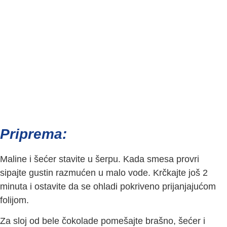
Priprema:
Maline i šećer stavite u šerpu. Kada smesa provri
sipajte gustin razmućen u malo vode. Krčkajte još 2
minuta i ostavite da se ohladi pokriveno prijanjajućom
folijom.
Za sloj od bele čokolade pomešajte brašno, šećer i