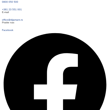
0800 050 500
+381 23 551 001
E-mail
office@dijamant.rs
Pratite nas
Facebook