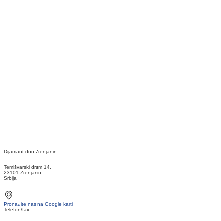
Dijamant doo Zrenjanin
Temišvarski drum 14,
23101 Zrenjanin,
Srbija
Pronađite nas na Google karti
Telefon/fax