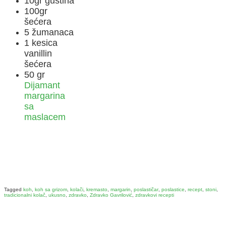
10gr gustina
100gr
šećera
5 žumanaca
1 kesica
vanillin
šećera
50 gr
Dijamant
margarina
sa
maslacem
Tagged
koh
,
koh sa grizom
,
kolači
,
kremasto
,
margarin
,
poslastičar
,
poslastice
,
recept
,
stoni
,
tradicionalni kolač
,
ukusno
,
zdravko
,
Zdravko Gavrilović
,
zdravkovi recepti