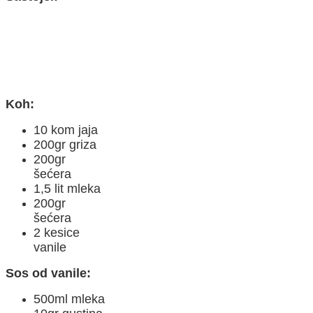
Koh:
10 kom jaja
200gr griza
200gr
šećera
1,5 lit mleka
200gr
šećera
2 kesice
vanile
Sos od vanile:
500ml mleka