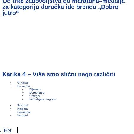
Od trke zadovoljstva do maratona–medalja
za kategoriju doručka ide brendu „Dobro
jutro“
Karika 4 – Više smo slični nego različiti
O nama
Brendovi
Dijamant
Dobro jutro
Omegol
Industrijski program
Recepti
Karijera
Saradnja
Novosti
EN