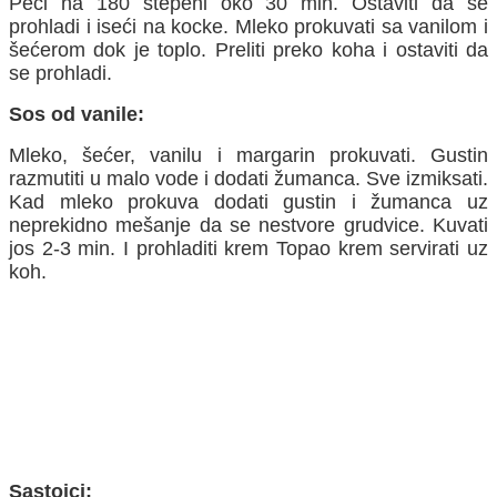
Peći na 180 stepeni oko 30 min. Ostaviti da se
prohladi i iseći na kocke. Mleko prokuvati sa vanilom i
šećerom dok je toplo. Preliti preko koha i ostaviti da
se prohladi.
Sos od vanile:
Mleko, šećer, vanilu i margarin prokuvati. Gustin
razmutiti u malo vode i dodati žumanca. Sve izmiksati.
Kad mleko prokuva dodati gustin i žumanca uz
neprekidno mešanje da se nestvore grudvice. Kuvati
jos 2-3 min. I prohladiti krem Topao krem servirati uz
koh.
Sastojci: