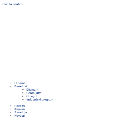
Skip to content
O nama
Brendovi
Dijamant
Dobro jutro
Omegol
Industrijski program
Recepti
Karijera
Saradnja
Novosti