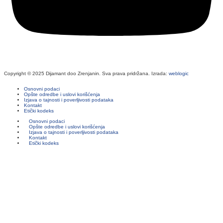
Copyright © 2025 Dijamant doo Zrenjanin. Sva prava pridržana. Izrada:
weblogic
Osnovni podaci
Opšte odredbe i uslovi korišćenja
Izjava o tajnosti i poverljivosti podataka
Kontakt
Etički kodeks
Osnovni podaci
Opšte odredbe i uslovi korišćenja
Izjava o tajnosti i poverljivosti podataka
Kontakt
Etički kodeks