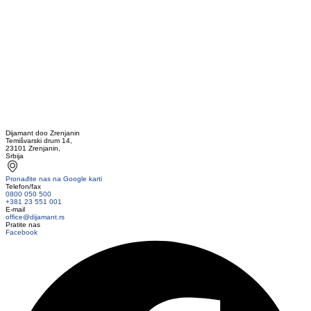
Dijamant doo Zrenjanin
Temišvarski drum 14,
23101 Zrenjanin,
Srbija
Pronađite nas na Google karti
Telefon/fax
0800 050 500
+381 23 551 001
E-mail
office@dijamant.rs
Pratite nas
Facebook