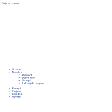
Skip to content
O nama
Brendovi
Dijamant
Dobro jutro
Omegol
Industrijski program
Recepti
Karijera
Saradnja
Novosti