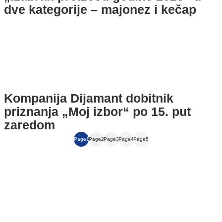
dve kategorije – majonez i kečap
Kompanija Dijamant dobitnik
priznanja „Moj izbor“ po 15. put
zaredom
Page
1
Page
2
Page
3
Page
4
Page
5