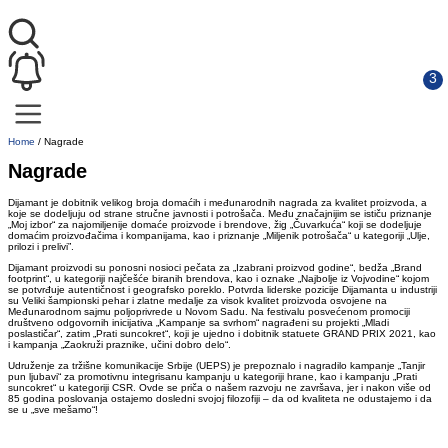
Home
/
Nagrade
Nagrade
Dijamant je dobitnik velikog broja domaćih i međunarodnih nagrada za kvalitet proizvoda, a
koje se dodeljuju od strane stručne javnosti i potrošača. Među značajnijim se ističu priznanje
„Moj izbor“ za najomiljenije domaće proizvode i brendove, žig „Čuvarkuća“ koji se dodeljuje
domaćim proizvođačima i kompanijama, kao i priznanje „Miljenik potrošača“ u kategoriji „Ulje,
prilozi i prelivi”.
Dijamant proizvodi su ponosni nosioci pečata za „Izabrani proizvod godine“, bedža „Brand
footprint“, u kategoriji najčešće biranih brendova, kao i oznake „Najbolje iz Vojvodine“ kojom
se potvrđuje autentičnost i geografsko poreklo. Potvrda liderske pozicije Dijamanta u industriji
su Veliki šampionski pehar i zlatne medalje za visok kvalitet proizvoda osvojene na
Međunarodnom sajmu poljoprivrede u Novom Sadu. Na festivalu posvećenom promociji
društveno odgovornih inicijativa „Kampanje sa svrhom“ nagrađeni su projekti „Mladi
poslastičar“, zatim „Prati suncokret“, koji je ujedno i dobitnik statuete GRAND PRIX 2021, kao
i kampanja „Zaokruži praznike, učini dobro delo“.
Udruženje za tržišne komunikacije Srbije (UEPS) je prepoznalo i nagradilo kampanje „Tanjir
pun ljubavi“ za promotivnu integrisanu kampanju u kategoriji hrane, kao i kampanju „Prati
suncokret“ u kategoriji CSR. Ovde se priča o našem razvoju ne završava, jer i nakon više od
85 godina poslovanja ostajemo dosledni svojoj filozofiji – da od kvaliteta ne odustajemo i da
se u „sve mešamo“!