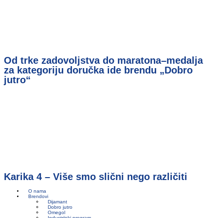
Od trke zadovoljstva do maratona–medalja
za kategoriju doručka ide brendu „Dobro
jutro“
Karika 4 – Više smo slični nego različiti
O nama
Brendovi
Dijamant
Dobro jutro
Omegol
Industrijski program