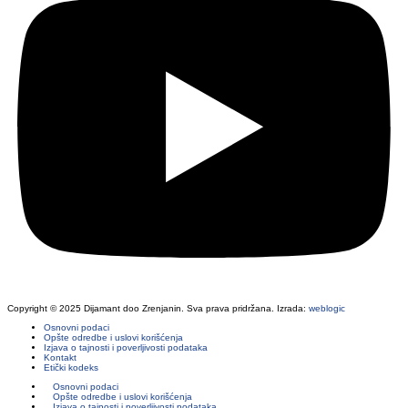
Copyright © 2025 Dijamant doo Zrenjanin. Sva prava pridržana. Izrada:
weblogic
Osnovni podaci
Opšte odredbe i uslovi korišćenja
Izjava o tajnosti i poverljivosti podataka
Kontakt
Etički kodeks
Osnovni podaci
Opšte odredbe i uslovi korišćenja
Izjava o tajnosti i poverljivosti podataka