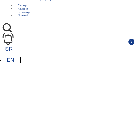
Recepti
Karijera
Saradnja
Novosti
SR
EN