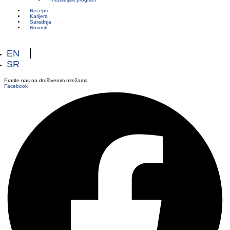
Recepti
Karijera
Saradnja
Novosti
EN
SR
Pratite nas na društvenim mrežama
Facebook