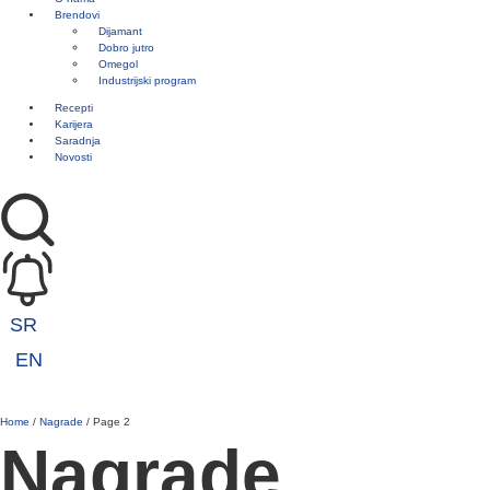
Brendovi
Dijamant
Dobro jutro
Omegol
Industrijski program
Recepti
Karijera
Saradnja
Novosti
SR
EN
Home
/
Nagrade
/
Page 2
Nagrade