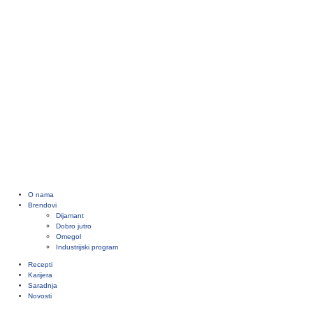
O nama
Brendovi
Dijamant
Dobro jutro
Omegol
Industrijski program
Recepti
Karijera
Saradnja
Novosti