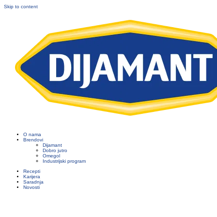
Skip to content
O nama
Brendovi
Dijamant
Dobro jutro
Omegol
Industrijski program
Recepti
Karijera
Saradnja
Novosti