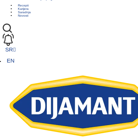
Recepti
Karijera
Saradnja
Novosti
SR
EN