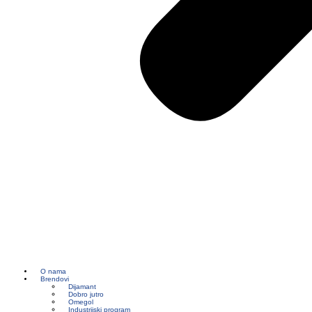
O nama
Brendovi
Dijamant
Dobro jutro
Omegol
Industrijski program