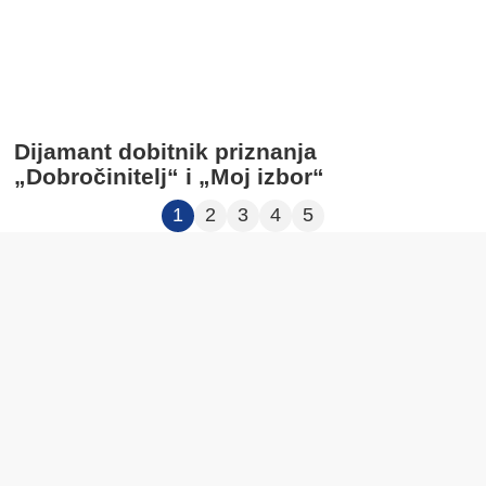
Dijamant dobitnik priznanja
„Dobročinitelj“ i „Moj izbor“
1
2
3
4
5