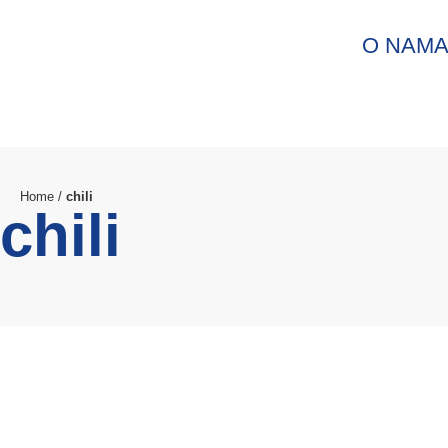
O NAM
Home
/
chili
chili