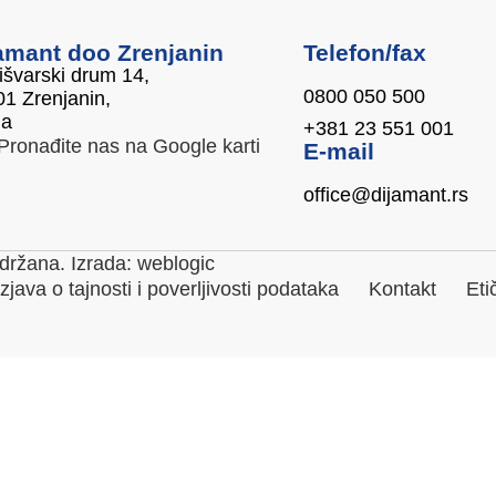
amant doo Zrenjanin
Telefon/fax
švarski drum 14,
0800 050 500
1 Zrenjanin,
ja
+381 23 551 001
Pronađite nas na Google karti
E-mail
office@dijamant.rs
držana. Izrada:
weblogic
Izjava o tajnosti i poverljivosti podataka
Kontakt
Eti