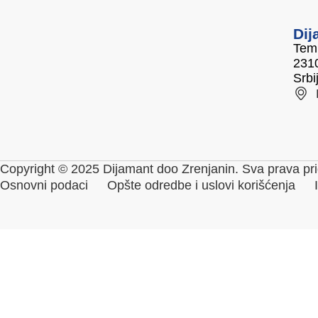
Dij
Temi
2310
Srbi
Copyright © 2025 Dijamant doo Zrenjanin. Sva prava pri
Osnovni podaci
Opšte odredbe i uslovi korišćenja