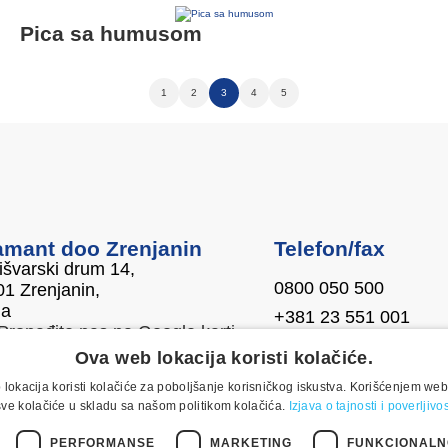
Pica sa humusom
1
2
3
4
5
amant doo Zrenjanin
Telefon/fax
švarski drum 14,
0800 050 500
1 Zrenjanin,
ja
+381 23 551 001
Pronađite nas na Google karti
E-mail
Ova web lokacija koristi kolačiće.
office@dijamant.rs
lokacija koristi kolačiće za poboljšanje korisničkog iskustva. Korišćenjem web
sve kolačiće u skladu sa našom politikom kolačića.
Izjava o tajnosti i poverljiv
držana. Izrada:
weblogic
PERFORMANSE
MARKETING
FUNKCIONALN