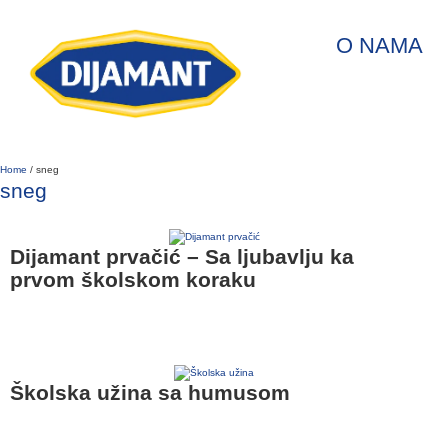
O NAMA
Home
/
sneg
sneg
Dijamant prvačić – Sa ljubavlju ka
prvom školskom koraku
Školska užina sa humusom