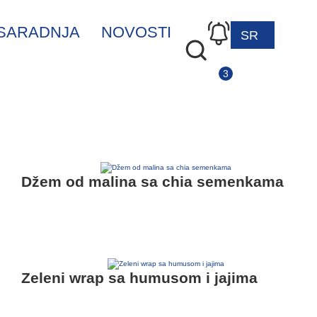
SARADNJA
NOVOSTI
SR
EN
Džem od malina sa chia semenkama
Zeleni wrap sa humusom i jajima