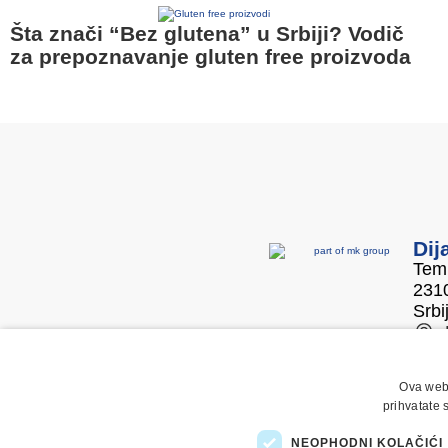
Šta znači “Bez glutena” u Srbiji? Vodič
za prepoznavanje gluten free proizvoda
Dij
Temi
2310
Srbi
Ova web 
prihvatate 
Copyright © 2025 Dijamant doo Zrenjanin. Sva prava pri
NEOPHODNI KOLAČIĆI