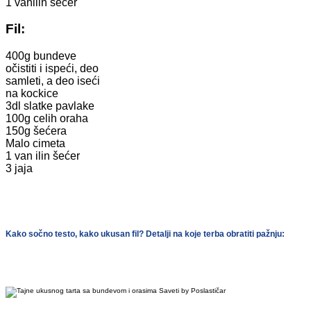
1 vanilin šećer
Fil:
400g bundeve
očistiti i ispeći, deo
samleti, a deo iseći
na kockice
3dl slatke pavlake
100g celih oraha
150g šećera
Malo cimeta
1 van ilin šećer
3 jaja
Kako sočno testo, kako ukusan fil? Detalji na koje terba obratiti pažnju: