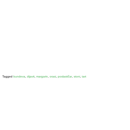
Tagged
bundeva
,
dijavit
,
margarin
,
orasi
,
poslastičar
,
stoni
,
tart