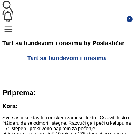
Tart sa bundevom i orasima by Poslastičar
Tart sa bundevom i orasima
Priprema:
Kora:
Sve sastojke staviti u m isker i zamesiti testo. Ostaviti testo u
frižideru da se odmori i stegne. Razvući ga i peći u kalupu na
175 stepen i prekriveno papirom za pečenje i
pirinčem, nakon toga još 10 min na 175 stepeni bez papira