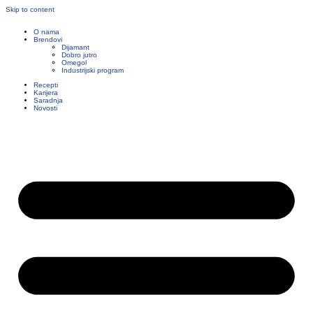
Skip to content
O nama
Brendovi
Dijamant
Dobro jutro
Omegol
Industrijski program
Recepti
Karijera
Saradnja
Novosti