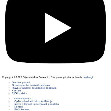
Copyright © 2025 Dijamant doo Zrenjanin. Sva prava pridržana. Izrada:
weblogic
Osnovni podaci
Opšte odredbe i uslovi korišćenja
Izjava o tajnosti i poverljivosti podataka
Kontakt
Etički kodeks
Osnovni podaci
Opšte odredbe i uslovi korišćenja
Izjava o tajnosti i poverljivosti podataka
Kontakt
Etički kodeks