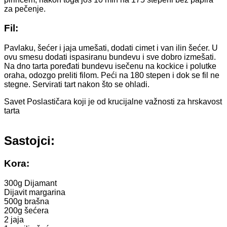
za pečenje.
Fil:
Pavlaku, šećer i jaja umešati, dodati cimet i van ilin šećer. U
ovu smesu dodati ispasiranu bundevu i sve dobro izmešati.
Na dno tarta poređati bundevu isečenu na kockice i polutke
oraha, odozgo preliti filom. Peći na 180 stepen i dok se fil ne
stegne. Servirati tart nakon što se ohladi.
Savet Poslastičara koji je od krucijalne važnosti za hrskavost
tarta
Sastojci:
Kora:
300g Dijamant
Dijavit margarina
500g brašna
200g šećera
2 jaja