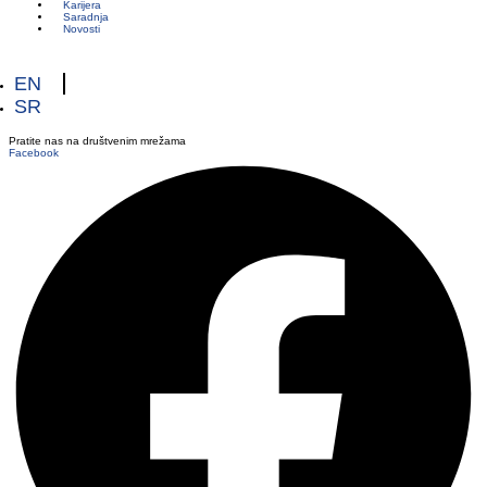
Karijera
Saradnja
Novosti
EN
SR
Pratite nas na društvenim mrežama
Facebook