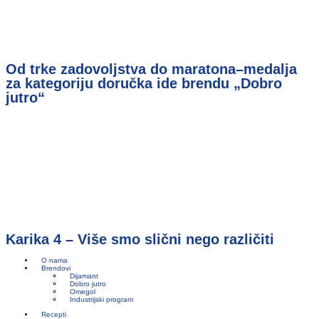
Od trke zadovoljstva do maratona–medalja
za kategoriju doručka ide brendu „Dobro
jutro“
Karika 4 – Više smo slični nego različiti
O nama
Brendovi
Dijamant
Dobro jutro
Omegol
Industrijski program
Recepti