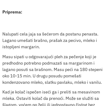
Priprema:
Nalupati cela jaja sa šećerom da postanu penasta.
Lagano umešati brašno, prašak za pecivo, mleko i
istopljeni margarin.
Masu sipati u odgovarajući pleh za pečenje koji je
predhodno potrebno podmazati sa margarinom i
lagano posuti sa brašnom. Masu peći na 180 stepeni
oko 10-15 min. U drugu posudu pomešati
kondenzovano mleko, slatku pavlaku, mleko i vanilu.
Kad je kolač ispečen iseći ga i preliti sa mesavinom
mleka. Ostaviti kolač da prenoći. Može se služiti sa
šlagom, voćem po želji ili jednostavno čistog bez