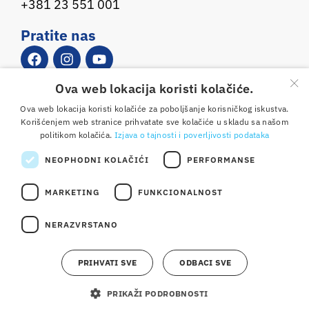
+381 23 551 001
Pratite nas
×
Ova web lokacija koristi kolačiće.
Copyright © 2025 Dijamant doo Zrenjanin. Sva prava
Ova web lokacija koristi kolačiće za poboljšanje korisničkog iskustva.
pridržana. Izrada:
weblogic
Korišćenjem web stranice prihvatate sve kolačiće u skladu sa našom
Osnovni podaci
Opšte odredbe i uslovi korišćenja
politikom kolačića.
Izjava o tajnosti i poverljivosti podataka
Izjava o tajnosti i poverljivosti podataka
Kontakt
NEOPHODNI KOLAČIĆI
PERFORMANSE
Etički kodeks
MARKETING
FUNKCIONALNOST
NERAZVRSTANO
PRIHVATI SVE
ODBACI SVE
PRIKAŽI PODROBNOSTI