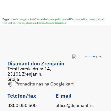
Tagged
classic margarin
,
kolač sa mlekom
,
margarin
,
poslastičar
,
poslastice
,
recept
,
stoni
,
tres leches
,
trileće
,
ukusno
,
zdravko
,
Zdravko Gavrilović
Dijamant doo Zrenjanin
Temišvarski drum 14,
23101 Zrenjanin,
Srbija
Pronađite nas na Google karti
Telefon/fax
E-mail
0800 050 500
office@dijamant.rs