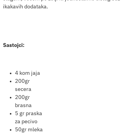
ikakavih dodataka.
Sastojci:
4 kom jaja
200gr
secera
200gr
brasna
5 gr praska
za pecivo
50gr mleka