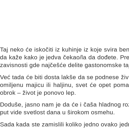
Taj neko će iskočiti iz kuhinje iz koje svira be
da kaže kako je jedva čekao/la da dođete. Pred
zavisnosti gde najčešće delite gastonomske taj
Već tada će biti dosta lakše da se podnese ži
omiljenu majicu ili haljinu, svet će opet poma
obrok – život je ponovo lep.
Doduše, jasno nam je da će i čaša hladnog roz
put vide svetlost dana u širokom osmehu.
Sada kada ste zamislili koliko jedno ovako jed