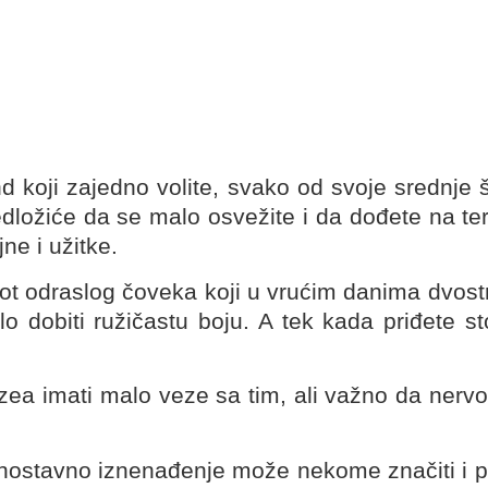
nd koji zajedno volite, svako od svoje srednje šk
ložiće da se malo osvežite i da dođete na teras
ne i užitke.
vot odraslog čoveka koji u vrućim danima dvost
lo dobiti ružičastu boju. A tek kada priđete s
ea imati malo veze sa tim, ali važno da nervo
nostavno iznenađenje može nekome značiti i pre