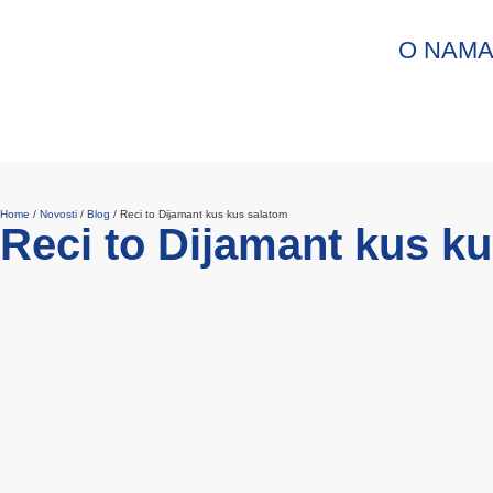
O NAM
Home
/
Novosti
/
Blog
/
Reci to Dijamant kus kus salatom
Reci to Dijamant kus k