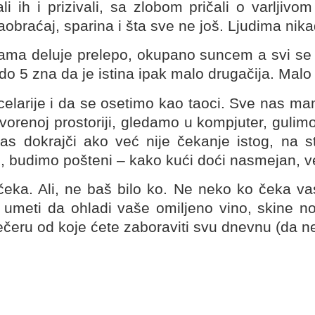
i ih i prizivali, sa zlobom pričali o varljiv
obraćaj, sparina i šta sve ne još. Ljudima nika
ijama deluje prelepo, okupano suncem a svi se uša
 do 5 zna da je istina ipak malo drugačija. Malo 
larije i da se osetimo kao taoci. Sve nas mami
tvorenoj prostoriji, gledamo u kompjuter, gul
s dokrajči ako već nije čekanje istog, na st
d, budimo pošteni – kako kući doći nasmejan, v
ka. Ali, ne baš bilo ko. Ne neko ko čeka vas
 umeti da ohladi vaše omiljeno vino, skine no
 večeru od koje ćete zaboraviti svu dnevnu (d