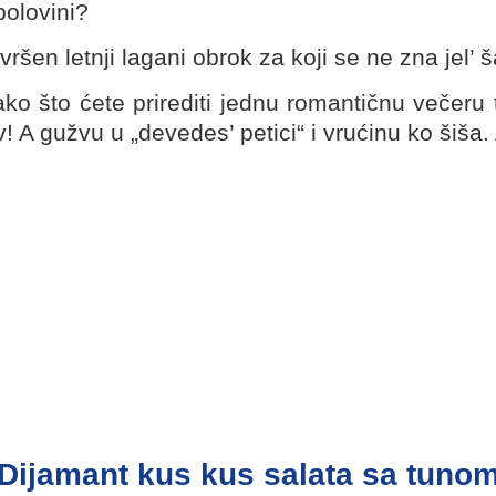
polovini?
en letnji lagani obrok za koji se ne zna jel’ šare
ako što ćete prirediti jednu romantičnu večeru
v! A gužvu u „devedes’ petici“ i vrućinu ko šiša.
Dijamant kus kus salata sa tuno