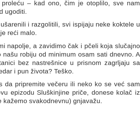
om proleću – kad ono, čim je otoplilo, sve nam
d ugoditi.
renili i razgolitili, svi ispijaju neke koktele u
je reći malo.
 napolje, a zavidimo čak i pčeli koja slučajno
imo našu robiju od minimum osam sati dnevno. A
anici bez nastrešnice u prisnom zagrljaju sa
edar i pun života? Teško.
 da pripremite večeru ili neko ko se već sam
vu epizodu Sluškinjine priče, donese kolač iz
a ne kažemo svakodnevnu) gnjavažu.