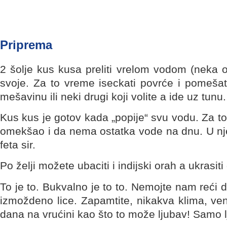
Priprema
2 šolje kus kusa preliti vrelom vodom (neka o
svoje. Za to vreme iseckati povrće i pomešati
mešavinu ili neki drugi koji volite a ide uz tunu.
Kus kus je gotov kada „popije“ svu vodu. Za t
omekšao i da nema ostatka vode na dnu. U njeg
feta sir.
Po želji možete ubaciti i indijski orah a ukrasi
To je to. Bukvalno je to to. Nemojte nam reći
izmoždeno lice. Zapamtite, nikakva klima, vent
dana na vrućini kao što to može ljubav! Samo l