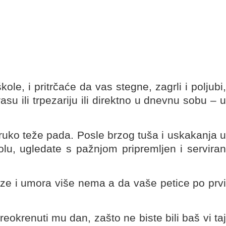
ole, i pritrčaće da vas stegne, zagrli i poljubi,
u ili trpezariju ili direktno u dnevnu sobu – u
ruko teže pada. Posle brzog tuša i uskakanja u
tolu, ugledate s pažnjom pripremljen i serviran
ze i umora više nema a da vaše petice po prvi
okrenuti mu dan, zašto ne biste bili baš vi taj