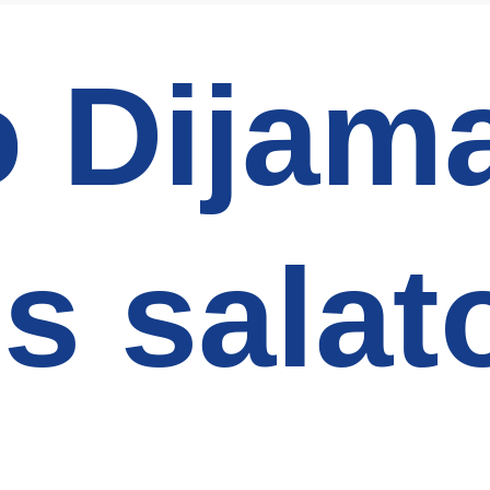
o Dijam
s sala