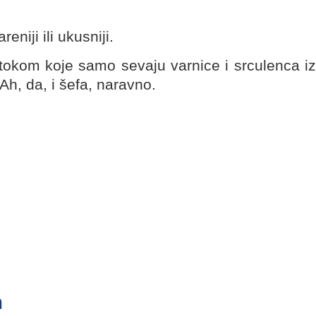
niji ili ukusniji.
 tokom koje samo sevaju varnice i srculenca iz
 Ah, da, i šefa, naravno.
m