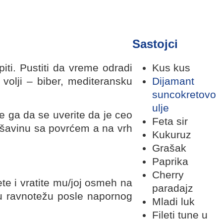
Sastojci
iti. Pustiti da vreme odradi
Kus kus
 volji – biber, mediteransku
Dijamant
suncokretovo
ulje
e ga da se uverite da je ceo
Feta sir
ešavinu sa povrćem a na vrh
Kukuruz
Grašak
Paprika
Cherry
te i vratite mu/joj osmeh na
paradajz
o u ravnotežu posle napornog
Mladi luk
Fileti tune u