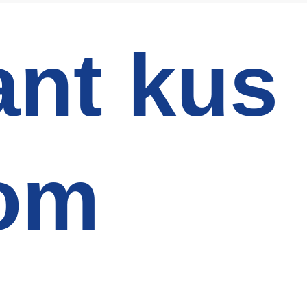
ant kus
tom