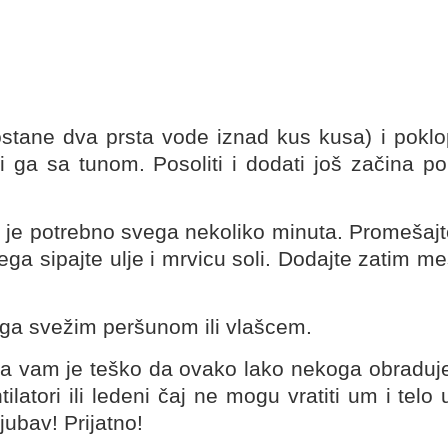
stane dva prsta vode iznad kus kusa) i poklop
 ga sa tunom. Posoliti i dodati još začina po
o je potrebno svega nekoliko minuta. Promešajt
a sipajte ulje i mrvicu soli. Dodajte zatim m
ti ga svežim peršunom ili vlašcem.
 da vam je teško da ovako lako nekoga obraduje
ilatori ili ledeni čaj ne mogu vratiti um i tel
jubav! Prijatno!