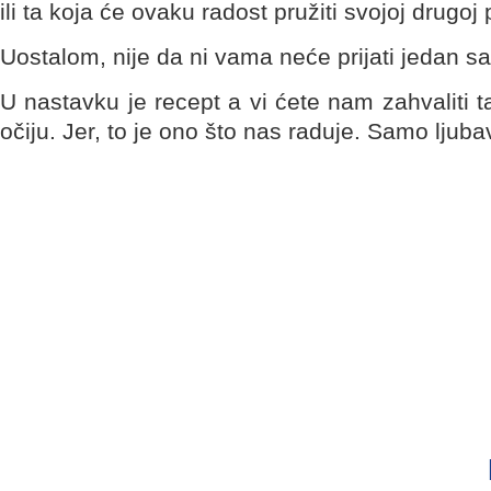
ili ta koja će ovaku radost pružiti svojoj drugoj 
Uostalom, nije da ni vama neće prijati jedan savrš
U nastavku je recept a vi ćete nam zahvaliti t
očiju. Jer, to je ono što nas raduje. Samo ljuba