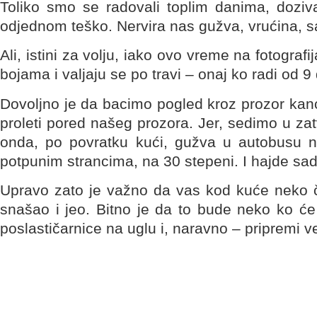
Toliko smo se radovali toplim danima, dozival
odjednom teško. Nervira nas gužva, vrućina, sa
Ali, istini za volju, iako ovo vreme na fotograf
bojama i valjaju se po travi – onaj ko radi od 9
Dovoljno je da bacimo pogled kroz prozor kance
proleti pored našeg prozora. Jer, sedimo u za
onda, po povratku kući, gužva u autobusu na
potpunim strancima, na 30 stepeni. I hajde sa
Upravo zato je važno da vas kod kuće neko če
snašao i jeo. Bitno je da to bude neko ko će
poslastičarnice na uglu i, naravno – pripremi