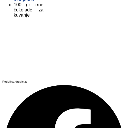
100 gr crne
čokolade za
kuvanje
Podeli sa drugima: