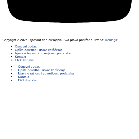
Copyright © 2025 Dijamant doo Zrenjanin. Sva prava pridržana. Izrada:
weblogic
Osnovni podaci
Opšte odredbe i uslovi korišćenja
Izjava o tajnosti i poverljivosti podataka
Kontakt
Etički kodeks
Osnovni podaci
Opšte odredbe i uslovi korišćenja
Izjava o tajnosti i poverljivosti podataka
Kontakt
Etički kodeks