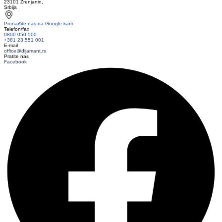
23101 Zrenjanin,
Srbija
Pronađite nas na Google karti
Telefon/fax
0800 050 500
+381 23 551 001
E-mail
office@dijamant.rs
Pratite nas
Facebook