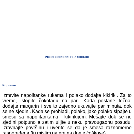
POSNI SNIKIRIKI BEZ SIKIRIKI
Priprema
Izmrvite napolitanke rukama i polako dodajte kikiriki. Za to
vreme, istopite čokoladu na pari. Kada postane tečna,
dodajte margarin i sve to zajedno ukuvajte par minuta, dok
se ne sjedini. Kada se prohladi, polako, jako polako sipajte u
smesu sa napolitankama i kikirikijem. Mešajte dok se ne
sjedini potpuno a zatim ulijte u neku pravougaonu posudu.
Izravnajte površinu i uverite se da je smesa raznomerno
raspoređena (tu mislim najpre na donje ćoškove).