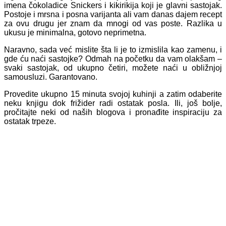
imena čokoladice Snickers i kikirikija koji je glavni sastojak.
Postoje i mrsna i posna varijanta ali vam danas dajem recept
za ovu drugu jer znam da mnogi od vas poste. Razlika u
ukusu je minimalna, gotovo neprimetna.
Naravno, sada već mislite šta li je to izmislila kao zamenu, i
gde ću naći sastojke? Odmah na početku da vam olakšam –
svaki sastojak, od ukupno četiri, možete naći u obližnjoj
samousluzi. Garantovano.
Provedite ukupno 15 minuta svojoj kuhinji a zatim odaberite
neku knjigu dok frižider radi ostatak posla. Ili, još bolje,
pročitajte neki od naših blogova i pronađite inspiraciju za
ostatak trpeze.