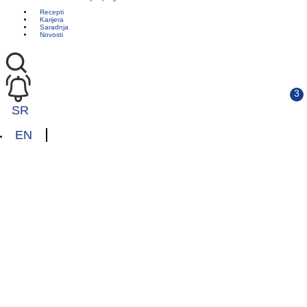
Recepti
Karijera
Saradnja
Novosti
SR
EN