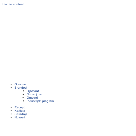
Skip to content
O nama
Brendovi
Dijamant
Dobro jutro
Omegol
Industrijski program
Recepti
Karijera
Saradnja
Novosti