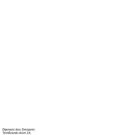
Dijamant doo Zrenjanin
Temišvarski drum 14,