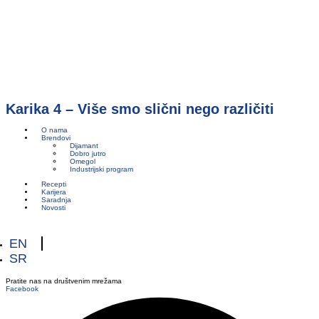
Karika 4 – Više smo slični nego različiti
O nama
Brendovi
Dijamant
Dobro jutro
Omegol
Industrijski program
Recepti
Karijera
Saradnja
Novosti
EN
SR
Pratite nas na društvenim mrežama
Facebook