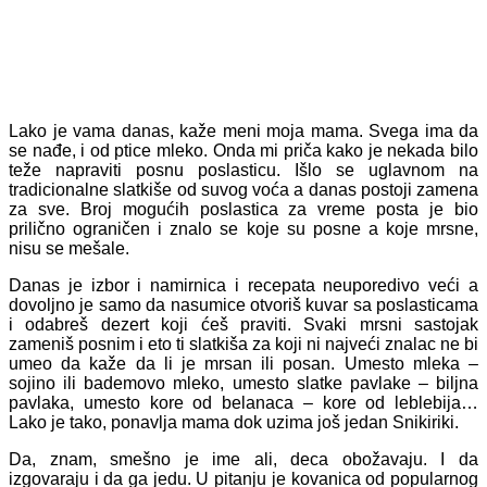
Lako je vama danas, kaže meni moja mama. Svega ima da
se nađe, i od ptice mleko. Onda mi priča kako je nekada bilo
teže napraviti posnu poslasticu. Išlo se uglavnom na
tradicionalne slatkiše od suvog voća a danas postoji zamena
za sve. Broj mogućih poslastica za vreme posta je bio
prilično ograničen i znalo se koje su posne a koje mrsne,
nisu se mešale.
Danas je izbor i namirnica i recepata neuporedivo veći a
dovoljno je samo da nasumice otvoriš kuvar sa poslasticama
i odabreš dezert koji ćeš praviti. Svaki mrsni sastojak
zameniš posnim i eto ti slatkiša za koji ni najveći znalac ne bi
umeo da kaže da li je mrsan ili posan. Umesto mleka –
sojino ili bademovo mleko, umesto slatke pavlake – biljna
pavlaka, umesto kore od belanaca – kore od leblebija…
Lako je tako, ponavlja mama dok uzima još jedan Snikiriki.
Da, znam, smešno je ime ali, deca obožavaju. I da
izgovaraju i da ga jedu. U pitanju je kovanica od popularnog