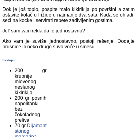
Dok je još toplo, pospite malo kikirikija po površini a zatim
ostavite kolač u frižideru najmanje dva sata. Kada se ohladi,
seći na kocke i servirati repete zadivljenim gostima.
Jel’ sam vam rekla da je jednostavno?
Ako vam je suviše jednostavno, postoji rešenje. Dodajte
brusnice ili neko drugo suvo voće u smesu.
Sastojci
200 gr
krupnije
mlevenog
neslanog
kikirikija
200 gr posnih
napolitanki
bez
čokoladnog
preliva
70 gr
Dijamant
stonog
margarina