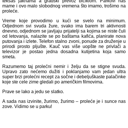
teksas jaknama a gradski prevoz biciklom. Parkovi nas
mame i ovo malo slobodnog vremena što imamo, trošimo na
proleće.
Vreme koje provodimo u kući se svelo na minimum.
Odjednom svi svuda žure, svako ima barem tri aktivnosti
dnevno, odjednom se javljaju prijatelji sa kojima se niste čuli
od letovanja, nalazite se po baštama kafića, planirate nova
putovanja i izlete. Telefon stalno zvoni, ponude za druženje u
prirodi prosto pljušte. Kauč vas više uopšte ne privlači a
televizor je postao jedna dosadna kutijetina koja samo
smeta.
Razumemo taj prolećni nemir i želju da se stigne svuda.
Upravo zato nećemo dužiti i poklanjamo vam jedan ultra
super brzi prolećni recept za sočne i debeljuškaste palačinke
koje ste cele zime gledali po američkim filmovima.
Prave se lako a jedu se slatko.
A sada nas izvinite, žurimo, žurimo – proleće je i sunce nas
zove. Vidimo se u parku!