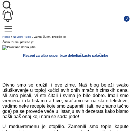
Home
/
Novosti
/
Blog
/
Žurim, žurim, proleće je!
Žurim, žurim, proleće je!
Recept za ultra super brze debeljuškaste palačinke
Divno smo se družili i ove zime. Naš blog beleži svako
ušuškavanje u toploj kućici svih onih mračnih zimskih dana.
Mi smo pisali, vi ste čitali i svima je bilo dobro. Imali smo
vremena i da listamo arhive, vraćamo se na stare tekstove,
vadimo neke recepte koje smo zapamtili (ali, ne znamo tačno
gde) pa se provede veče u listanju svih dezerata kako bismo
našli baš onaj koji nam se sada jede!
U međuvremenu je otoplilo. Zamenili smo tople kapute