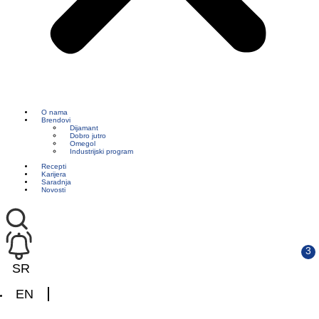
O nama
Brendovi
Dijamant
Dobro jutro
Omegol
Industrijski program
Recepti
Karijera
Saradnja
Novosti
SR
EN