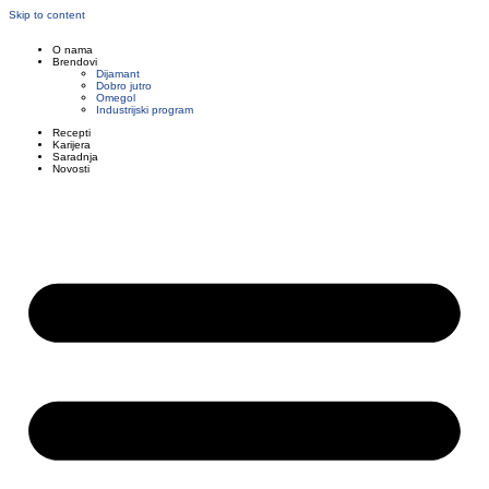
Skip to content
O nama
Brendovi
Dijamant
Dobro jutro
Omegol
Industrijski program
Recepti
Karijera
Saradnja
Novosti