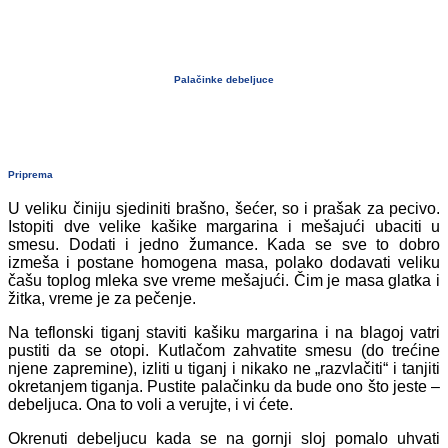
Palačinke debeljuce
Priprema
U veliku činiju sjediniti brašno, šećer, so i prašak za pecivo.
Istopiti dve velike kašike margarina i mešajući ubaciti u
smesu. Dodati i jedno žumance. Kada se sve to dobro
izmeša i postane homogena masa, polako dodavati veliku
čašu toplog mleka sve vreme mešajući. Čim je masa glatka i
žitka, vreme je za pečenje.
Na teflonski tiganj staviti kašiku margarina i na blagoj vatri
pustiti da se otopi. Kutlačom zahvatite smesu (do trećine
njene zapremine), izliti u tiganj i nikako ne „razvlačiti“ i tanjiti
okretanjem tiganja. Pustite palačinku da bude ono što jeste –
debeljuca. Ona to voli a verujte, i vi ćete.
Okrenuti debeljucu kada se na gornji sloj pomalo uhvati