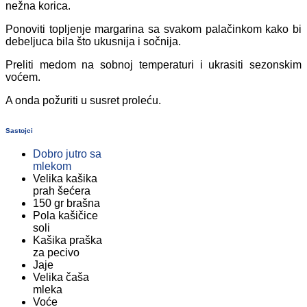
nežna korica.
Ponoviti topljenje margarina sa svakom palačinkom kako bi
debeljuca bila što ukusnija i sočnija.
Preliti medom na sobnoj temperaturi i ukrasiti sezonskim
voćem.
A onda požuriti u susret proleću.
Sastojci
Dobro jutro sa
mlekom
Velika kašika
prah šećera
150 gr brašna
Pola kašičice
soli
Kašika praška
za pecivo
Jaje
Velika čaša
mleka
Voće