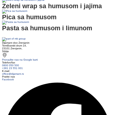
Zeleni wrap sa humusom i jajima
Pica sa humusom
Pasta sa humusom i limunom
Dijamant doo Zrenjanin
Temišvarski drum 14,
23101 Zrenjanin,
Srbija
Pronađite nas na Google karti
Telefon/fax
0800 050 500
+381 23 551 001
E-mail
office@dijamant.rs
Pratite nas
Facebook